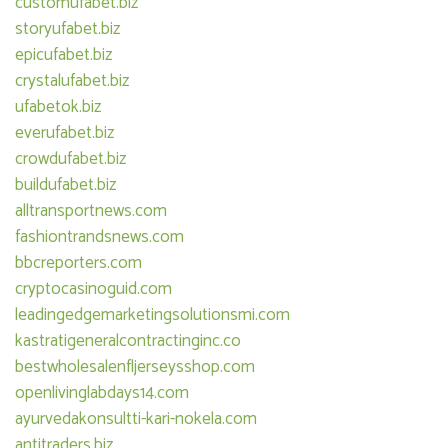
customufabet.biz
storyufabet.biz
epicufabet.biz
crystalufabet.biz
ufabetok.biz
everufabet.biz
crowdufabet.biz
buildufabet.biz
alltransportnews.com
fashiontrandsnews.com
bbcreporters.com
cryptocasinoguid.com
leadingedgemarketingsolutionsmi.com
kastratigeneralcontractinginc.co
bestwholesalenfljerseysshop.com
openlivinglabdays14.com
ayurvedakonsultti-kari-nokela.com
antitraders.biz