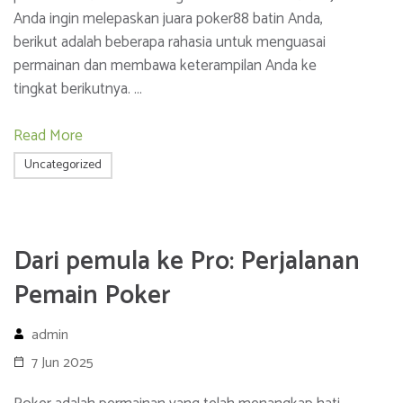
Anda ingin melepaskan juara poker88 batin Anda,
berikut adalah beberapa rahasia untuk menguasai
permainan dan membawa keterampilan Anda ke
tingkat berikutnya. …
Read More
Uncategorized
Dari pemula ke Pro: Perjalanan
Pemain Poker
admin
7 Jun 2025