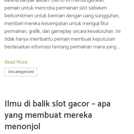
karena banyak alasan. Demo ini memungkinkan
pemain untuk mencoba permainan slot sebelum
berkomitmen untuk bermain dengan uang sungguhan,
memberi mereka kesempatan untuk menguji fitur
permainan, grafik, dan gameplay secara keseluruhan. Ini
tidak hanya membantu pemain membuat keputusan
berdasarkan informasi tentang permainan mana yang …
Read More
Uncategorized
Ilmu di balik slot gacor – apa
yang membuat mereka
menonjol