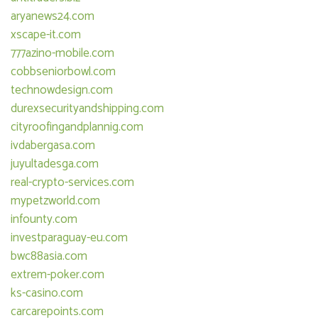
aryanews24.com
xscape-it.com
777azino-mobile.com
cobbseniorbowl.com
technowdesign.com
durexsecurityandshipping.com
cityroofingandplannig.com
ivdabergasa.com
juyultadesga.com
real-crypto-services.com
mypetzworld.com
infounty.com
investparaguay-eu.com
bwc88asia.com
extrem-poker.com
ks-casino.com
carcarepoints.com