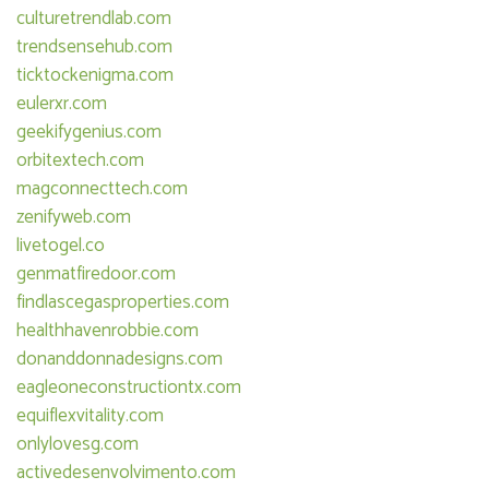
culturetrendlab.com
trendsensehub.com
ticktockenigma.com
eulerxr.com
geekifygenius.com
orbitextech.com
magconnecttech.com
zenifyweb.com
livetogel.co
genmatfiredoor.com
findlascegasproperties.com
healthhavenrobbie.com
donanddonnadesigns.com
eagleoneconstructiontx.com
equiflexvitality.com
onlylovesg.com
activedesenvolvimento.com