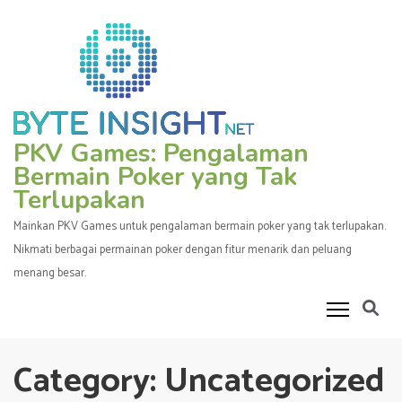
Skip
to
content
(Press
Enter)
PKV Games: Pengalaman
Bermain Poker yang Tak
Terlupakan
Mainkan PKV Games untuk pengalaman bermain poker yang tak terlupakan.
Nikmati berbagai permainan poker dengan fitur menarik dan peluang
menang besar.
Category:
Uncategorized