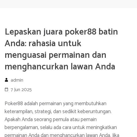
Lepaskan juara poker88 batin
Anda: rahasia untuk
menguasai permainan dan
menghancurkan lawan Anda
admin
7 Jun 2025
Poker88 adalah permainan yang membutuhkan
keterampilan, strategi, dan sedikit keberuntungan.
Apakah Anda seorang pemula atau pemain
berpengalaman, selalu ada cara untuk meningkatkan
permainan Anda dan menghancurkan lawan Anda. Jika