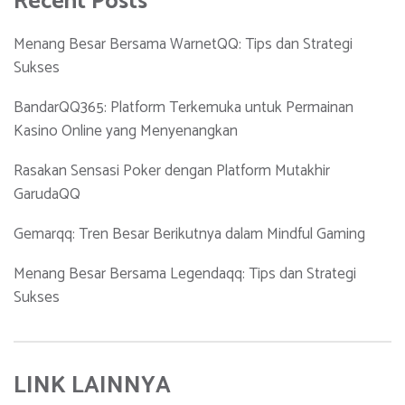
Recent Posts
Menang Besar Bersama WarnetQQ: Tips dan Strategi
Sukses
BandarQQ365: Platform Terkemuka untuk Permainan
Kasino Online yang Menyenangkan
Rasakan Sensasi Poker dengan Platform Mutakhir
GarudaQQ
Gemarqq: Tren Besar Berikutnya dalam Mindful Gaming
Menang Besar Bersama Legendaqq: Tips dan Strategi
Sukses
LINK LAINNYA