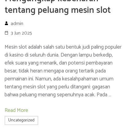
tentang peluang mesin slot
admin
3 Jun 2025
Mesin slot adalah salah satu bentuk judi paling populer
di kasino di seluruh dunia. Dengan lampu berkedip,
efek suara yang menarik, dan potensi pembayaran
besar, tidak heran mengapa orang tertarik pada
permainan ini. Namun, ada kesalahpahaman umum
tentang mesin slot yang perlu ditangani: gagasan
bahwa peluang menang sepenuhnya acak. Pada …
Read More
Uncategorized