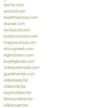
itechar.com
yesbold.com
healthhubzone.com
ebaraat.com
techjuiced.com
byteboosttech.com
magnexushub.com
virtuogoweb.com
biglotshours.com
buyliraglutide.com
onlinesafemeds.com
gyanibhandar.com
ufabetwarp.biz
ufabetclip.biz
expertufabet.biz
fantasyufabet.biz
ufabetsiam.biz