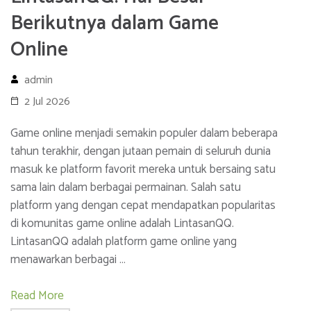
Berikutnya dalam Game
Online
admin
2 Jul 2026
Game online menjadi semakin populer dalam beberapa
tahun terakhir, dengan jutaan pemain di seluruh dunia
masuk ke platform favorit mereka untuk bersaing satu
sama lain dalam berbagai permainan. Salah satu
platform yang dengan cepat mendapatkan popularitas
di komunitas game online adalah LintasanQQ.
LintasanQQ adalah platform game online yang
menawarkan berbagai …
Read More