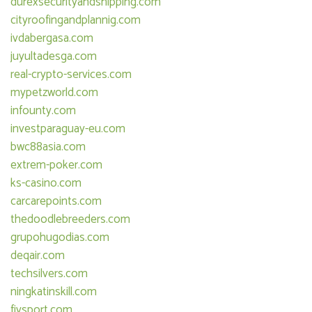
durexsecurityandshipping.com
cityroofingandplannig.com
ivdabergasa.com
juyultadesga.com
real-crypto-services.com
mypetzworld.com
infounty.com
investparaguay-eu.com
bwc88asia.com
extrem-poker.com
ks-casino.com
carcarepoints.com
thedoodlebreeders.com
grupohugodias.com
deqair.com
techsilvers.com
ningkatinskill.com
fivsport.com