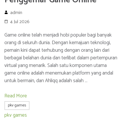
Penggemar Game Online
admin
4 Jul 2026
Game online telah menjadi hobi populer bagi banyak
orang di seluruh dunia. Dengan kemajuan teknologi,
pemain kini dapat terhubung dengan orang lain dari
berbagai belahan dunia dan terlibat dalam pertempuran
virtual yang menarik. Salah satu komponen utama
game online adalah menemukan platform yang andal
untuk bermain, dan Ahliqq adalah salah …
Read More
pkv games
pkv games