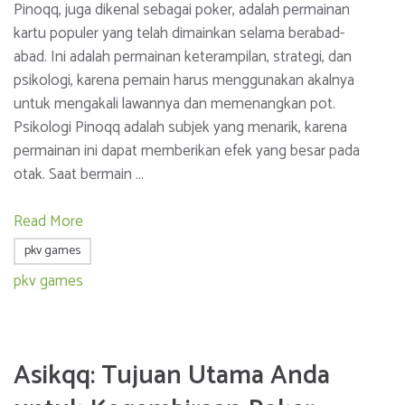
Pinoqq, juga dikenal sebagai poker, adalah permainan
kartu populer yang telah dimainkan selama berabad-
abad. Ini adalah permainan keterampilan, strategi, dan
psikologi, karena pemain harus menggunakan akalnya
untuk mengakali lawannya dan memenangkan pot.
Psikologi Pinoqq adalah subjek yang menarik, karena
permainan ini dapat memberikan efek yang besar pada
otak. Saat bermain …
Read More
pkv games
pkv games
Asikqq: Tujuan Utama Anda