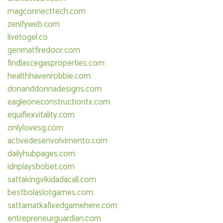
magconnecttech.com
zenifyweb.com
livetogel.co
genmatfiredoor.com
findlascegasproperties.com
healthhavenrobbie.com
donanddonnadesigns.com
eagleoneconstructiontx.com
equiflexvitality.com
onlylovesg.com
activedesenvolvimento.com
dailyhubpages.com
idnplaysbobet.com
sattakingvikidadacall.com
bestbolaslotgames.com
sattamatkafixedgamehere.com
entrepreneurguardian.com