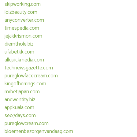
skipworking.com
loizbeauty.com
anyconverter.com
timespedia.com
jejakkrismon.com
diemthole.biz
ufabetkk.com
allquickmedia.com
technewsgazette.com
pureglowfacecream.com
kingofherrings.com
mrbetjapan.com
anewentity.biz
appkuala.com
seo7days.com
pureglowcream.com
bloemenbezorgenvandaag.com