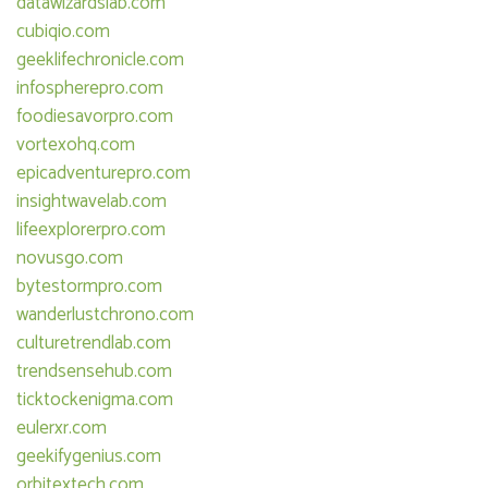
datawizardslab.com
cubiqio.com
geeklifechronicle.com
infospherepro.com
foodiesavorpro.com
vortexohq.com
epicadventurepro.com
insightwavelab.com
lifeexplorerpro.com
novusgo.com
bytestormpro.com
wanderlustchrono.com
culturetrendlab.com
trendsensehub.com
ticktockenigma.com
eulerxr.com
geekifygenius.com
orbitextech.com