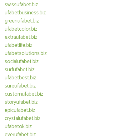
swissufabet.biz
ufabetbusiness.biz
greenufabet.biz
ufabetcolor.biz
extraufabet.biz
ufabetlife.biz
ufabetsolutions.biz
socialufabet.biz
surfufabet.biz
ufabetbest.biz
sureufabet.biz
customufabet.biz
storyufabet.biz
epicufabet.biz
crystalufabet.biz
ufabetok.biz
everufabet.biz