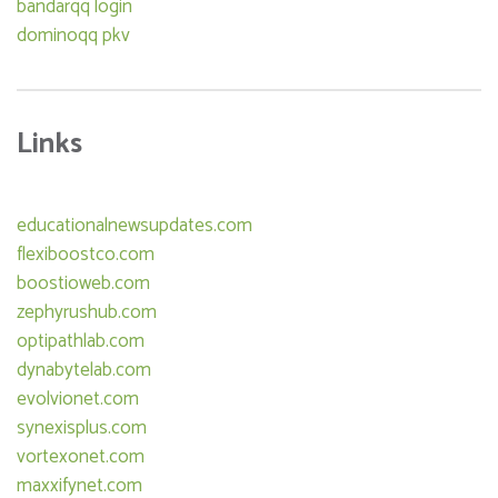
bandarqq login
dominoqq pkv
Links
educationalnewsupdates.com
flexiboostco.com
boostioweb.com
zephyrushub.com
optipathlab.com
dynabytelab.com
evolvionet.com
synexisplus.com
vortexonet.com
maxxifynet.com