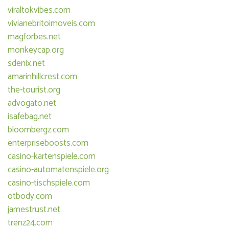
viraltokvibes.com
vivianebritoimoveis.com
magforbes.net
monkeycap.org
sdenix.net
amarinhillcrest.com
the-tourist.org
advogato.net
isafebag.net
bloombergz.com
enterpriseboosts.com
casino-kartenspiele.com
casino-automatenspiele.org
casino-tischspiele.com
otbody.com
jamestrust.net
trenz24.com