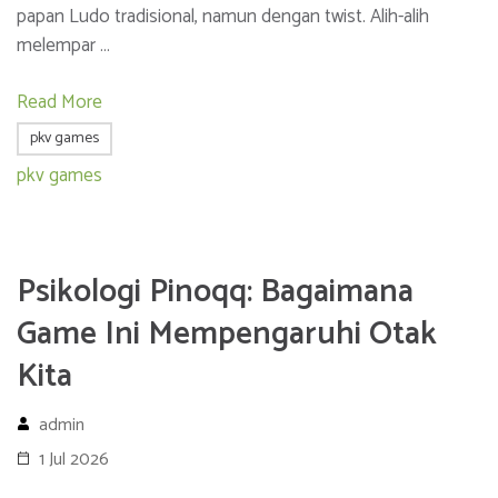
papan Ludo tradisional, namun dengan twist. Alih-alih
melempar …
Read More
pkv games
pkv games
Psikologi Pinoqq: Bagaimana
Game Ini Mempengaruhi Otak
Kita
admin
1 Jul 2026