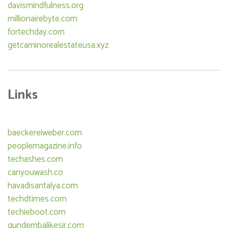
davismindfulness.org
millionairebyte.com
fortechday.com
getcaminorealestateusa.xyz
Links
baeckereiweber.com
peoplemagazine.info
techashes.com
canyouwash.co
havadisantalya.com
techdtimes.com
techieboot.com
gundembalikesir.com