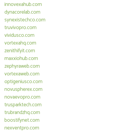
innovexahub.com
dynacorelab.com
synexistechco.com
truvivopro.com
vividusco.com
vortexahq.com
zenithifyit.com
maxxiohub.com
zephyraweb.com
vortexaweb.com
optigeniusco.com
novuspherex.com
novaevopro.com
trusparktech.com
trubrandzhq.com
boostifynet.com
nexventpro.com