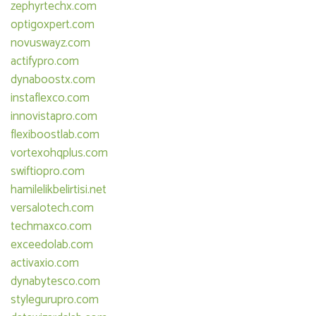
zephyrtechx.com
optigoxpert.com
novuswayz.com
actifypro.com
dynaboostx.com
instaflexco.com
innovistapro.com
flexiboostlab.com
vortexohqplus.com
swiftiopro.com
hamilelikbelirtisi.net
versalotech.com
techmaxco.com
exceedolab.com
activaxio.com
dynabytesco.com
stylegurupro.com