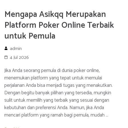
Mengapa Asikqq Merupakan
Platform Poker Online Terbaik
untuk Pemula
admin
4 Jul 2026
Jika Anda seorang pemula di dunia poker online,
menemukan platform yang tepat untuk memulai
perjalanan Anda bisa menjadi tugas yang menakutkan.
Dengan begitu banyak pilihan yang tersedia, mungkin
sulit untuk memilih yang terbaik yang sesuai dengan
kebutuhan dan preferensi Anda. Namun, jika Anda
mencari platform yang ramah bagi pemula, mudah …