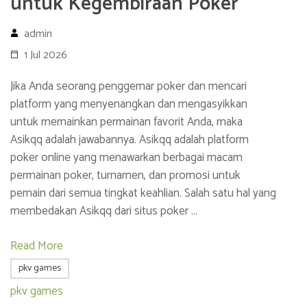
untuk Kegembiraan Poker
admin
1 Jul 2026
Jika Anda seorang penggemar poker dan mencari
platform yang menyenangkan dan mengasyikkan
untuk memainkan permainan favorit Anda, maka
Asikqq adalah jawabannya. Asikqq adalah platform
poker online yang menawarkan berbagai macam
permainan poker, turnamen, dan promosi untuk
pemain dari semua tingkat keahlian. Salah satu hal yang
membedakan Asikqq dari situs poker …
Read More
pkv games
pkv games