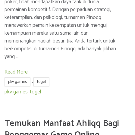
poker, telah mendapatkan daya tarik di dunia
permainan kompetitif. Dengan perpaduan strategi,
keterampilan, dan psikologi, turnamen Pinoqq
menawarkan pemain kesempatan untuk menguji
kemampuan mereka satu sama lain dan
memenangkan hadiah besar. Jika Anda tertarik untuk
berkompetisi di turnamen Pinoqq, ada banyak pilihan
yang …
Read More
pkv games
,
togel
pkv games
,
togel
Temukan Manfaat Ahliqq Bagi