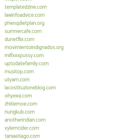
templatedzine.com
lawinfoadvice.com
phenqdietplan.org
sumnercafe.com
dunetflix.com
movimientoindignados.org
milfxxxpussy.com
uptodatefamily.com
musitop.com
utyam.com
lacostituzioneblog.com
ohyeea.com
zhitiemoe.com
nungkub.com
anotherindian.com
xylemcider.com
taniaetiago.com