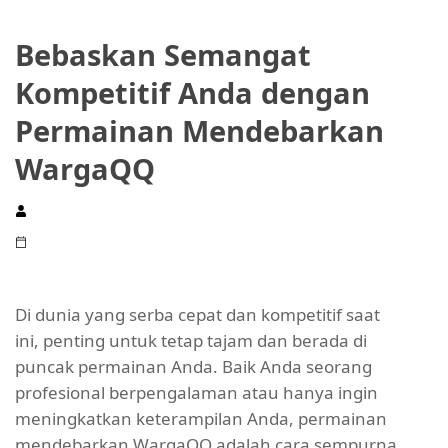
Bebaskan Semangat
Kompetitif Anda dengan
Permainan Mendebarkan
WargaQQ
admin
12 Jan 2025
Di dunia yang serba cepat dan kompetitif saat
ini, penting untuk tetap tajam dan berada di
puncak permainan Anda. Baik Anda seorang
profesional berpengalaman atau hanya ingin
meningkatkan keterampilan Anda, permainan
mendebarkan WargaQQ adalah cara sempurna