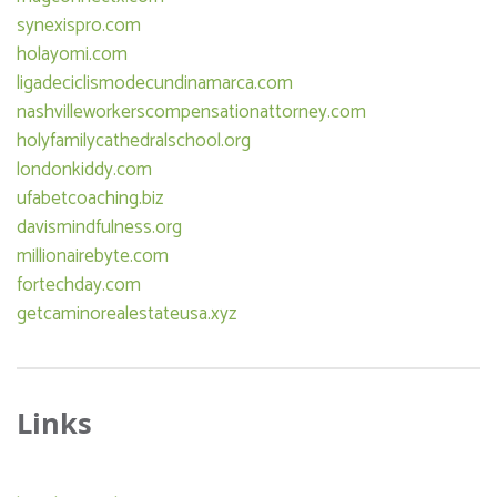
synexispro.com
holayomi.com
ligadeciclismodecundinamarca.com
nashvilleworkerscompensationattorney.com
holyfamilycathedralschool.org
londonkiddy.com
ufabetcoaching.biz
davismindfulness.org
millionairebyte.com
fortechday.com
getcaminorealestateusa.xyz
Links