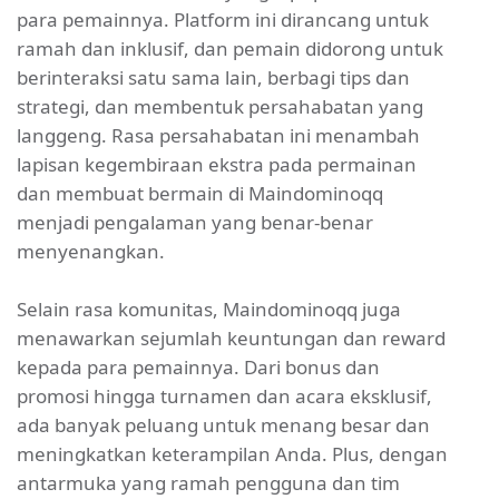
para pemainnya. Platform ini dirancang untuk
ramah dan inklusif, dan pemain didorong untuk
berinteraksi satu sama lain, berbagi tips dan
strategi, dan membentuk persahabatan yang
langgeng. Rasa persahabatan ini menambah
lapisan kegembiraan ekstra pada permainan
dan membuat bermain di Maindominoqq
menjadi pengalaman yang benar-benar
menyenangkan.
Selain rasa komunitas, Maindominoqq juga
menawarkan sejumlah keuntungan dan reward
kepada para pemainnya. Dari bonus dan
promosi hingga turnamen dan acara eksklusif,
ada banyak peluang untuk menang besar dan
meningkatkan keterampilan Anda. Plus, dengan
antarmuka yang ramah pengguna dan tim