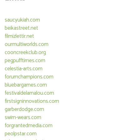
saucyukiah.com
beikastreet.net
filmizlettir.net
ourmultiworlds.com
cooncreekclub.org
pegpufftimes.com
celestia-arts.com
forumchampions.com
bluebargames.com
festivaldelamalou.com
firstsigninnovations.com
garberdodge.com
swim-wears.com
forgrantedmedia.com
peolpstar.com