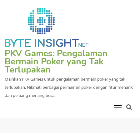
Skip
to
content
(Press
Enter)
PKV Games: Pengalaman
Bermain Poker yang Tak
Terlupakan
Mainkan PKV Games untuk pengalaman bermain poker yang tak
terlupakan. Nikmati berbagai permainan poker dengan fitur menarik
dan peluang menang besar.