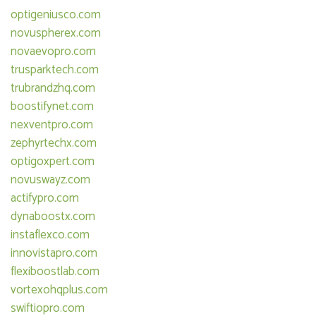
optigeniusco.com
novuspherex.com
novaevopro.com
trusparktech.com
trubrandzhq.com
boostifynet.com
nexventpro.com
zephyrtechx.com
optigoxpert.com
novuswayz.com
actifypro.com
dynaboostx.com
instaflexco.com
innovistapro.com
flexiboostlab.com
vortexohqplus.com
swiftiopro.com