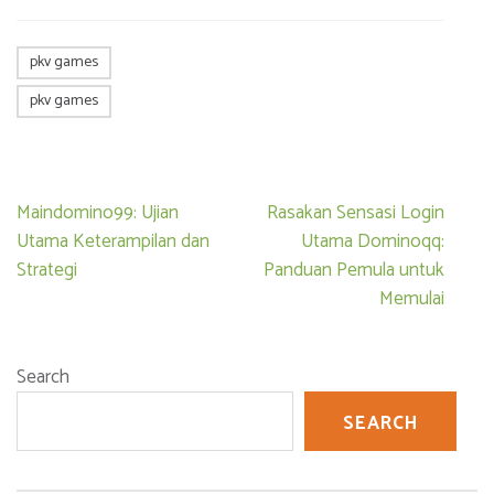
pkv games
pkv games
Post
Maindomino99: Ujian
Rasakan Sensasi Login
navigation
Utama Keterampilan dan
Utama Dominoqq:
Strategi
Panduan Pemula untuk
Memulai
Search
SEARCH