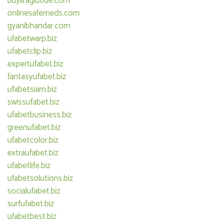
buyliraglutide.com
onlinesafemeds.com
gyanibhandar.com
ufabetwarp.biz
ufabetclip.biz
expertufabet.biz
fantasyufabet.biz
ufabetsiam.biz
swissufabet.biz
ufabetbusiness.biz
greenufabet.biz
ufabetcolor.biz
extraufabet.biz
ufabetlife.biz
ufabetsolutions.biz
socialufabet.biz
surfufabet.biz
ufabetbest.biz