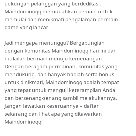
dukungan pelanggan yang berdedikasi,
Maindominoqq memudahkan pemain untuk
memulai dan menikmati pengalaman bermain
game yang lancar.
Jadi mengapa menunggu? Bergabunglah
dengan komunitas Maindominoqq hari ini dan
mulailah bermain menuju kemenangan.
Dengan beragam permainan, komunitas yang
mendukung, dan banyak hadiah serta bonus
untuk dinikmati, Maindominoqq adalah tempat
yang tepat untuk menguji keterampilan Anda
dan bersenang-senang sambil melakukannya.
Jangan lewatkan keseruannya – daftar
sekarang dan lihat apa yang ditawarkan
Maindominoqq!