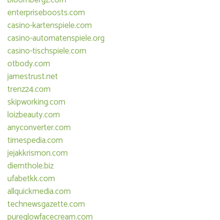
enterpriseboosts.com
casino-kartenspiele.com
casino-automatenspiele.org
casino-tischspiele.com
otbody.com
jamestrust.net
trenz24.com
skipworking.com
loizbeauty.com
anyconverter.com
timespedia.com
jejakkrismon.com
diemthole.biz
ufabetkk.com
allquickmedia.com
technewsgazette.com
pureglowfacecream.com