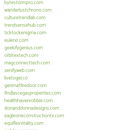
bytestormpro.com
wanderlustchrono.com
culturetrendlab.com
trendsensehub.com
ticktockenigma.com
eulerxr.com
geekifygenius.com
orbitextech.com
magconnecttech.com
zenifyweb.com
livetogel.co
genmatfiredoor.com
findlascegasproperties.com
healthhavenrobbie.com
donanddonnadesigns.com
eagleoneconstructiontx.com
equiflexvitality.com