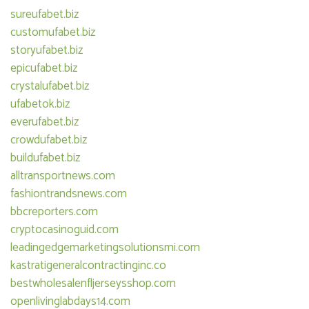
sureufabet.biz
customufabet.biz
storyufabet.biz
epicufabet.biz
crystalufabet.biz
ufabetok.biz
everufabet.biz
crowdufabet.biz
buildufabet.biz
alltransportnews.com
fashiontrandsnews.com
bbcreporters.com
cryptocasinoguid.com
leadingedgemarketingsolutionsmi.com
kastratigeneralcontractinginc.co
bestwholesalenfljerseysshop.com
openlivinglabdays14.com