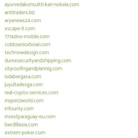
ayurvedakonsultti-kari-nokela.com
antitraders.biz
aryanews24.com
xscape-it.com
777azino-mobile.com
cobbseniorbowl.com
technowdesign.com
durexsecurityandshipping.com
cityroofingandplannig.com
ivdabergasa.com
juyultadesga.com
real-crypto-services.com
mypetzworld.com
infounty.com
investparaguay-eu.com
bwc88asia.com
extrem-poker.com