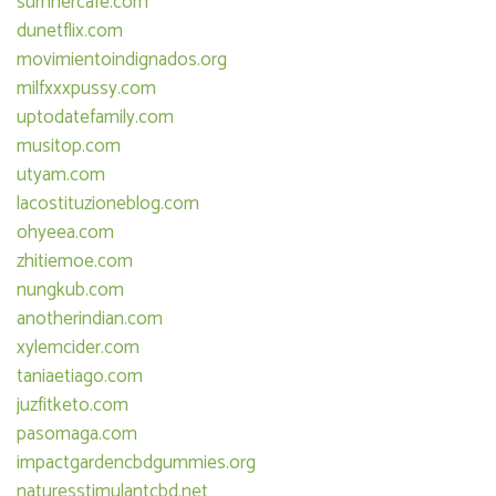
sumnercafe.com
dunetflix.com
movimientoindignados.org
milfxxxpussy.com
uptodatefamily.com
musitop.com
utyam.com
lacostituzioneblog.com
ohyeea.com
zhitiemoe.com
nungkub.com
anotherindian.com
xylemcider.com
taniaetiago.com
juzfitketo.com
pasomaga.com
impactgardencbdgummies.org
naturesstimulantcbd.net