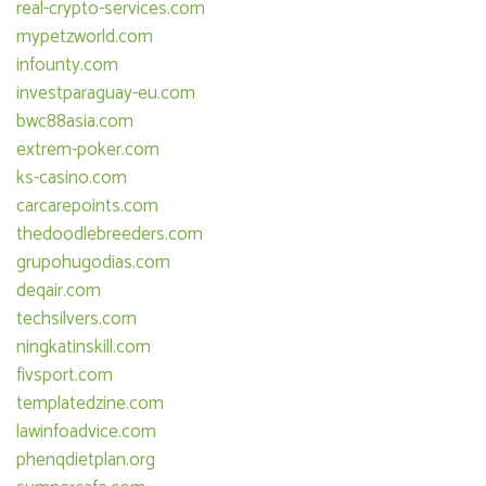
real-crypto-services.com
mypetzworld.com
infounty.com
investparaguay-eu.com
bwc88asia.com
extrem-poker.com
ks-casino.com
carcarepoints.com
thedoodlebreeders.com
grupohugodias.com
deqair.com
techsilvers.com
ningkatinskill.com
fivsport.com
templatedzine.com
lawinfoadvice.com
phenqdietplan.org