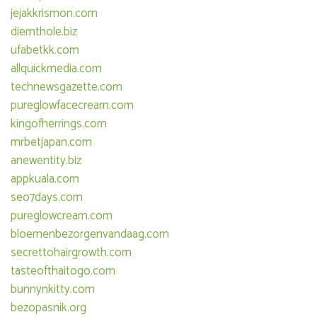
jejakkrismon.com
diemthole.biz
ufabetkk.com
allquickmedia.com
technewsgazette.com
pureglowfacecream.com
kingofherrings.com
mrbetjapan.com
anewentity.biz
appkuala.com
seo7days.com
pureglowcream.com
bloemenbezorgenvandaag.com
secrettohairgrowth.com
tasteofthaitogo.com
bunnynkitty.com
bezopasnik.org