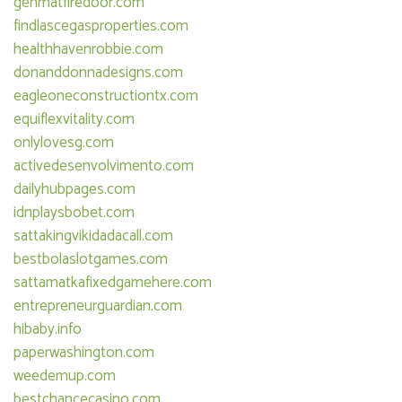
genmatfiredoor.com
findlascegasproperties.com
healthhavenrobbie.com
donanddonnadesigns.com
eagleoneconstructiontx.com
equiflexvitality.com
onlylovesg.com
activedesenvolvimento.com
dailyhubpages.com
idnplaysbobet.com
sattakingvikidadacall.com
bestbolaslotgames.com
sattamatkafixedgamehere.com
entrepreneurguardian.com
hibaby.info
paperwashington.com
weedemup.com
bestchancecasino.com