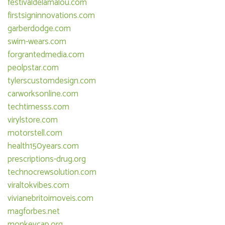
festivaldelamalou.com
firstsigninnovations.com
garberdodge.com
swim-wears.com
forgrantedmedia.com
peolpstar.com
tylerscustomdesign.com
carworksonline.com
techtimesss.com
virylstore.com
motorstell.com
health150years.com
prescriptions-drug.org
technocrewsolution.com
viraltokvibes.com
vivianebritoimoveis.com
magforbes.net
monkeycap.org