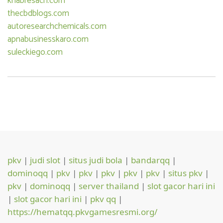
khabresach.com
thecbdblogs.com
autoresearchchemicals.com
apnabusinesskaro.com
suleckiego.com
pkv
|
judi slot
|
situs judi bola
|
bandarqq
|
dominoqq
|
pkv
|
pkv
|
pkv
|
pkv
|
pkv
|
situs pkv
|
pkv
|
dominoqq
|
server thailand
|
slot gacor hari ini
|
slot gacor hari ini
|
pkv qq
|
https://hematqq.pkvgamesresmi.org/