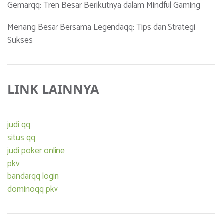
Gemarqq: Tren Besar Berikutnya dalam Mindful Gaming
Menang Besar Bersama Legendaqq: Tips dan Strategi
Sukses
LINK LAINNYA
judi qq
situs qq
judi poker online
pkv
bandarqq login
dominoqq pkv