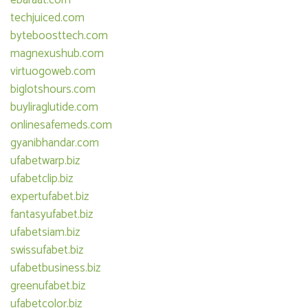
ebaraat.com
techjuiced.com
byteboosttech.com
magnexushub.com
virtuogoweb.com
biglotshours.com
buyliraglutide.com
onlinesafemeds.com
gyanibhandar.com
ufabetwarp.biz
ufabetclip.biz
expertufabet.biz
fantasyufabet.biz
ufabetsiam.biz
swissufabet.biz
ufabetbusiness.biz
greenufabet.biz
ufabetcolor.biz