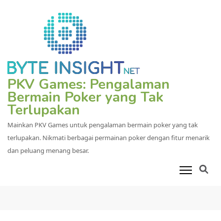
Skip
to
content
(Press
Enter)
PKV Games: Pengalaman
Bermain Poker yang Tak
Terlupakan
Mainkan PKV Games untuk pengalaman bermain poker yang tak
terlupakan. Nikmati berbagai permainan poker dengan fitur menarik
dan peluang menang besar.