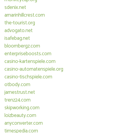
sdenix.net
amarinhillcrest.com
the-tourist.org
advogato.net
isafebag.net
bloombergz.com
enterpriseboosts.com
casino-kartenspiele.com
casino-automatenspiele.org
casino-tischspiele.com
otbody.com
jamestrust.net
trenz24.com
skipworking.com
loizbeauty.com
anyconverter.com
timespedia.com