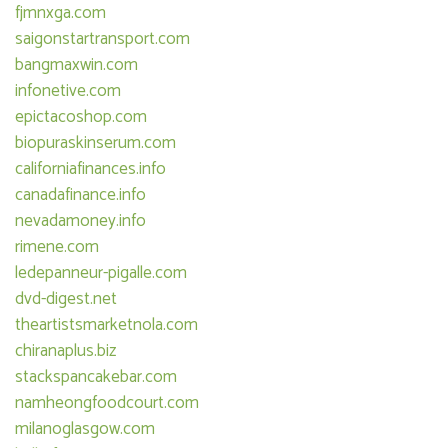
fjmnxga.com
saigonstartransport.com
bangmaxwin.com
infonetive.com
epictacoshop.com
biopuraskinserum.com
californiafinances.info
canadafinance.info
nevadamoney.info
rimene.com
ledepanneur-pigalle.com
dvd-digest.net
theartistsmarketnola.com
chiranaplus.biz
stackspancakebar.com
namheongfoodcourt.com
milanoglasgow.com