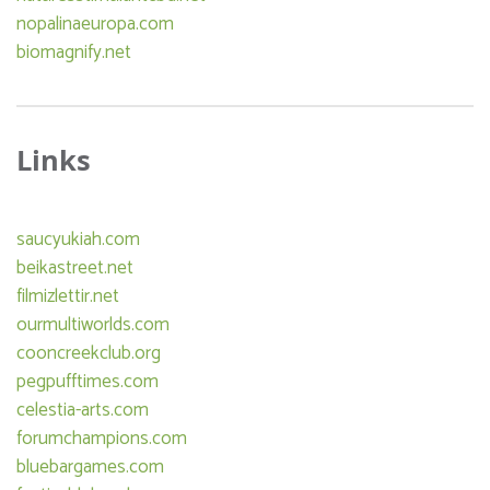
nopalinaeuropa.com
biomagnify.net
Links
saucyukiah.com
beikastreet.net
filmizlettir.net
ourmultiworlds.com
cooncreekclub.org
pegpufftimes.com
celestia-arts.com
forumchampions.com
bluebargames.com