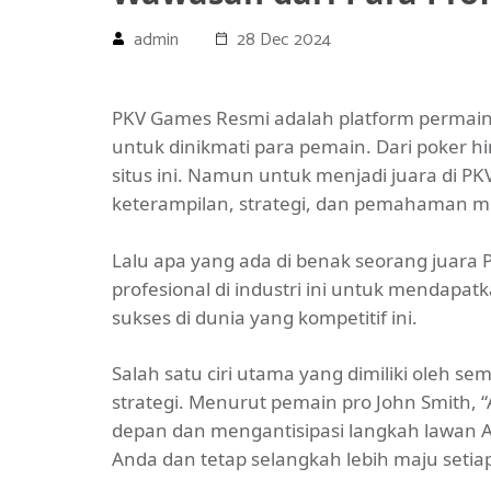
admin
28 Dec 2024
PKV Games Resmi adalah platform permai
untuk dinikmati para pemain. Dari poker h
situs ini. Namun untuk menjadi juara di 
keterampilan, strategi, dan pemahaman 
Lalu apa yang ada di benak seorang juara
profesional di industri ini untuk mendap
sukses di dunia yang kompetitif ini.
Salah satu ciri utama yang dimiliki oleh 
strategi. Menurut pemain pro John Smith
depan dan mengantisipasi langkah lawan A
Anda dan tetap selangkah lebih maju setiap