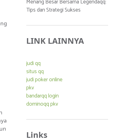
Menang Besar Bersama Legendaqq:
Tips dan Strategi Sukses
ang
LINK LAINNYA
judi qq
situs qq
n
judi poker online
pkv
bandarqq login
dominoqq pkv
n
aya
pun
Links