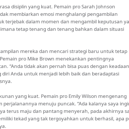
rasa disiplin yang kuat. Pemain pro Sarah Johnson
tidak membiarkan emosi menghalangi pengambilan
tuk terjebak dalam momen dan mengambil keputusan y
imana tetap tenang dan tenang bahkan dalam situasi
erampilan mereka dan mencari strategi baru untuk tetap
. Pemain pro Mike Brown menekankan pentingnya
an. “Anda tidak akan pernah bisa puas dengan keadaa
 diri Anda untuk menjadi lebih baik dan beradaptasi
snya.
etekunan yang kuat. Pemain pro Emily Wilson mengenang
 perjalanannya menuju puncak. “Ada kalanya saya ingi
ya terus maju dan pantang menyerah, pada akhirnya s
miliki tekad yang tak tergoyahkan untuk berhasil, apa 
ya.