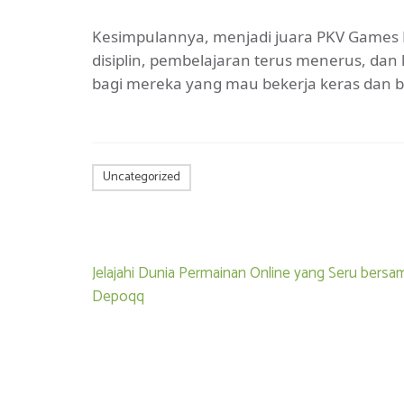
Kesimpulannya, menjadi juara PKV Games R
disiplin, pembelajaran terus menerus, d
bagi mereka yang mau bekerja keras dan b
Uncategorized
Post
Jelajahi Dunia Permainan Online yang Seru bersa
navigation
Depoqq