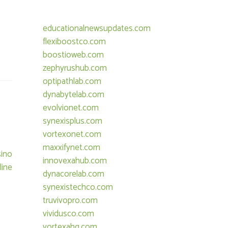
educationalnewsupdates.com
flexiboostco.com
boostioweb.com
zephyrushub.com
optipathlab.com
dynabytelab.com
evolvionet.com
synexisplus.com
vortexonet.com
maxxifynet.com
ino
innovexahub.com
line
dynacorelab.com
synexistechco.com
truvivopro.com
vividusco.com
vortexahq.com