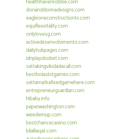
healthhavenrobbie.com
donanddonnadesigns.com
eagleoneconstructiontx.com
equiflexvitality.com
onlylovesg.com
activedesenvolvimento.com
dailyhubpages.com
idnplaysbobet.com
sattakingvikidadacall.com
bestbolaslotgames.com
sattamatkafixedgamehere.com
entrepreneurguardian.com
hibaby.info
paperwashington.com
weedemup.com
bestchancecasino.com
bilalliaqat.com