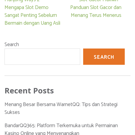
navigation
Mengapa Slot Demo
Panduan Slot Gacor dan
Sangat Penting Sebelum
Menang Terus Menerus
Bermain dengan Uang Asli
Search
SEARCH
Recent Posts
Menang Besar Bersama WarnetQQ: Tips dan Strategi
Sukses
BandarQQ365: Platform Terkemuka untuk Permainan
Kasino Online yang Menyenangkan