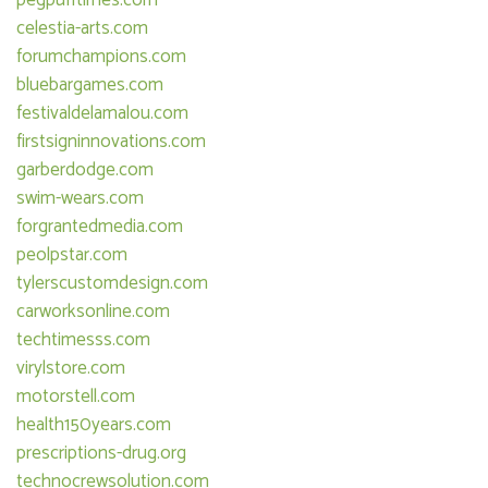
celestia-arts.com
forumchampions.com
bluebargames.com
festivaldelamalou.com
firstsigninnovations.com
garberdodge.com
swim-wears.com
forgrantedmedia.com
peolpstar.com
tylerscustomdesign.com
carworksonline.com
techtimesss.com
virylstore.com
motorstell.com
health150years.com
prescriptions-drug.org
technocrewsolution.com