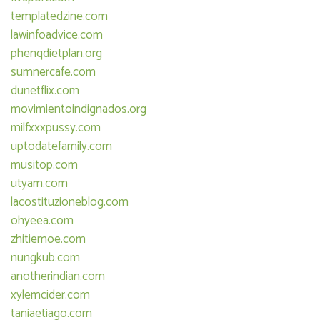
templatedzine.com
lawinfoadvice.com
phenqdietplan.org
sumnercafe.com
dunetflix.com
movimientoindignados.org
milfxxxpussy.com
uptodatefamily.com
musitop.com
utyam.com
lacostituzioneblog.com
ohyeea.com
zhitiemoe.com
nungkub.com
anotherindian.com
xylemcider.com
taniaetiago.com