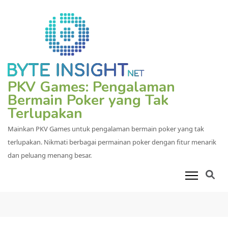
Skip
to
content
(Press
Enter)
PKV Games: Pengalaman
Bermain Poker yang Tak
Terlupakan
Mainkan PKV Games untuk pengalaman bermain poker yang tak
terlupakan. Nikmati berbagai permainan poker dengan fitur menarik
dan peluang menang besar.