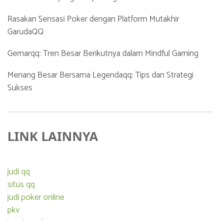
Rasakan Sensasi Poker dengan Platform Mutakhir
GarudaQQ
Gemarqq: Tren Besar Berikutnya dalam Mindful Gaming
Menang Besar Bersama Legendaqq: Tips dan Strategi
Sukses
LINK LAINNYA
judi qq
situs qq
judi poker online
pkv