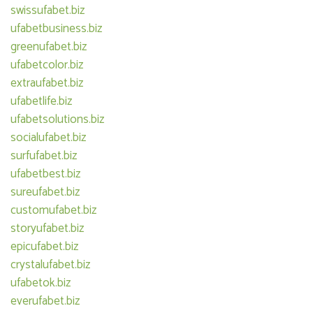
swissufabet.biz
ufabetbusiness.biz
greenufabet.biz
ufabetcolor.biz
extraufabet.biz
ufabetlife.biz
ufabetsolutions.biz
socialufabet.biz
surfufabet.biz
ufabetbest.biz
sureufabet.biz
customufabet.biz
storyufabet.biz
epicufabet.biz
crystalufabet.biz
ufabetok.biz
everufabet.biz