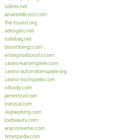
sdenix.net
amarinhillcrest.com
the-tourist.org
advogato.net
isafebag.net
bloombergz.com
enterpriseboosts.com
casino-kartenspiele.com
casino-automatenspiele.org
casino-tischspiele.com
otbody.com
jamestrust.net
trenz24.com
skipworking.com
loizbeauty.com
anyconverter.com
timespedia.com