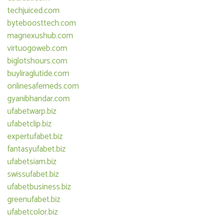
techjuiced.com
byteboosttech.com
magnexushub.com
virtuogoweb.com
biglotshours.com
buyliraglutide.com
onlinesafemeds.com
gyanibhandar.com
ufabetwarp.biz
ufabetclip.biz
expertufabet.biz
fantasyufabet.biz
ufabetsiam.biz
swissufabet.biz
ufabetbusiness.biz
greenufabet.biz
ufabetcolor.biz