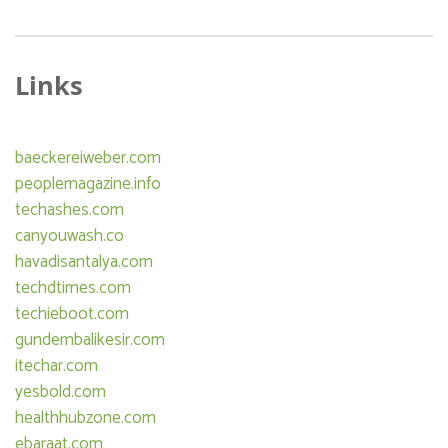
Links
baeckereiweber.com
peoplemagazine.info
techashes.com
canyouwash.co
havadisantalya.com
techdtimes.com
techieboot.com
gundembalikesir.com
itechar.com
yesbold.com
healthhubzone.com
ebaraat.com