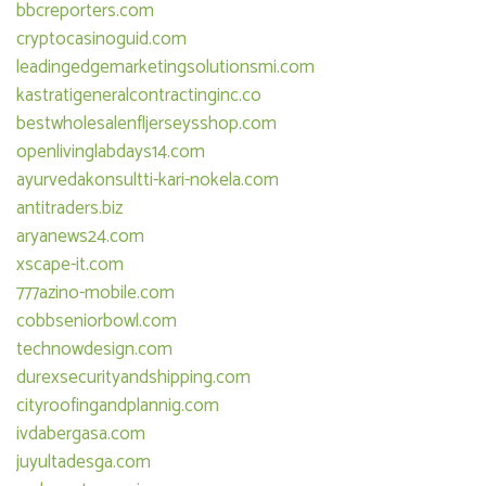
bbcreporters.com
cryptocasinoguid.com
leadingedgemarketingsolutionsmi.com
kastratigeneralcontractinginc.co
bestwholesalenfljerseysshop.com
openlivinglabdays14.com
ayurvedakonsultti-kari-nokela.com
antitraders.biz
aryanews24.com
xscape-it.com
777azino-mobile.com
cobbseniorbowl.com
technowdesign.com
durexsecurityandshipping.com
cityroofingandplannig.com
ivdabergasa.com
juyultadesga.com