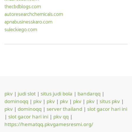
thecbdblogs.com
autoresearchchemicals.com
apnabusinesskaro.com
suleckiego.com
pkv
|
judi slot
|
situs judi bola
|
bandarqq
|
dominoqq
|
pkv
|
pkv
|
pkv
|
pkv
|
pkv
|
situs pkv
|
pkv
|
dominoqq
|
server thailand
|
slot gacor hari ini
|
slot gacor hari ini
|
pkv qq
|
https://hematqq.pkvgamesresmi.org/