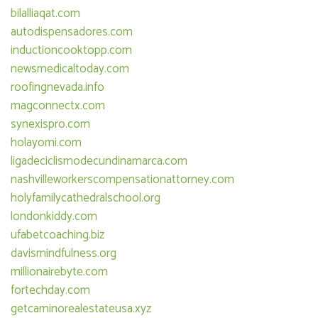
bilalliaqat.com
autodispensadores.com
inductioncooktopp.com
newsmedicaltoday.com
roofingnevada.info
magconnectx.com
synexispro.com
holayomi.com
ligadeciclismodecundinamarca.com
nashvilleworkerscompensationattorney.com
holyfamilycathedralschool.org
londonkiddy.com
ufabetcoaching.biz
davismindfulness.org
millionairebyte.com
fortechday.com
getcaminorealestateusa.xyz