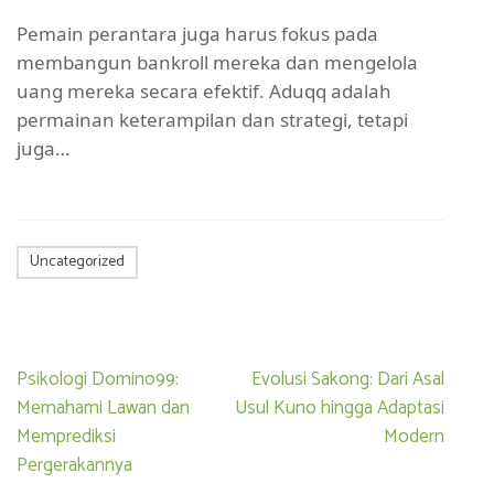
Pemain perantara juga harus fokus pada
membangun bankroll mereka dan mengelola
uang mereka secara efektif. Aduqq adalah
permainan keterampilan dan strategi, tetapi
juga…
Uncategorized
Post
Psikologi Domino99:
Evolusi Sakong: Dari Asal
navigation
Memahami Lawan dan
Usul Kuno hingga Adaptasi
Memprediksi
Modern
Pergerakannya