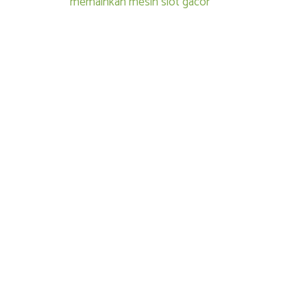
navigation
memainkan mesin slot gacor