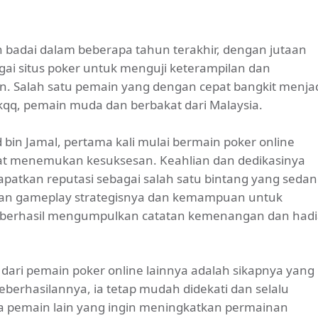
badai dalam beberapa tahun terakhir, dengan jutaan
gai situs poker untuk menguji keterampilan dan
. Salah satu pemain yang dengan cepat bangkit menja
ukqq, pemain muda dan berbakat dari Malaysia.
bin Jamal, pertama kali mulai bermain poker online
at menemukan kesuksesan. Keahlian dan dedikasinya
tkan reputasi sebagai salah satu bintang yang seda
ngan gameplay strategisnya dan kemampuan untuk
 berhasil mengumpulkan catatan kemenangan dan had
ari pemain poker online lainnya adalah sikapnya yang
eberhasilannya, ia tetap mudah didekati dan selalu
a pemain lain yang ingin meningkatkan permainan