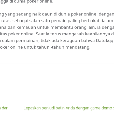
ga di dunia poker online.
ng yang sedang naik daun di dunia poker online, denga
utasi sebagai salah satu pemain paling berbakat dalam
ana dan kemauan untuk membantu orang lain, ia deng
itas poker online. Saat ia terus mengasah keahliannya 
n dalam permainan, tidak ada keraguan bahwa Datukqq
oker online untuk tahun -tahun mendatang.
n dan
Lepaskan penjudi batin Anda dengan game demo 