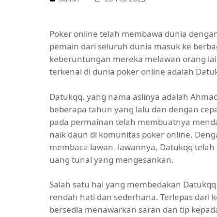
Poker online telah membawa dunia dengan 
pemain dari seluruh dunia masuk ke berba
keberuntungan mereka melawan orang lain
terkenal di dunia poker online adalah Dat
Datukqq, yang nama aslinya adalah Ahmad 
beberapa tahun yang lalu dan dengan cep
pada permainan telah membuatnya mendapa
naik daun di komunitas poker online. De
membaca lawan -lawannya, Datukqq telah
uang tunai yang mengesankan.
Salah satu hal yang membedakan Datukqq d
rendah hati dan sederhana. Terlepas dari k
bersedia menawarkan saran dan tip kepad