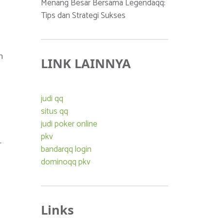
Menang Besar Bersama Legendaqq:
Tips dan Strategi Sukses
h
LINK LAINNYA
judi qq
situs qq
judi poker online
pkv
r
bandarqq login
dominoqq pkv
Links