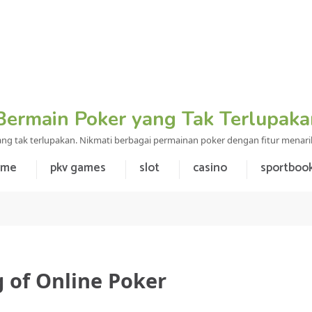
ermain Poker yang Tak Terlupaka
 tak terlupakan. Nikmati berbagai permainan poker dengan fitur menari
ome
pkv games
slot
casino
sportboo
 of Online Poker