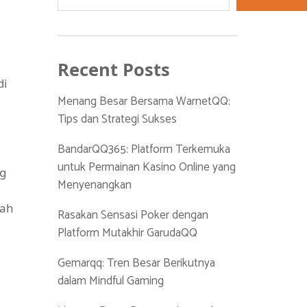
Recent Posts
di
Menang Besar Bersama WarnetQQ:
Tips dan Strategi Sukses
BandarQQ365: Platform Terkemuka
untuk Permainan Kasino Online yang
ng
Menyenangkan
iah
Rasakan Sensasi Poker dengan
Platform Mutakhir GarudaQQ
Gemarqq: Tren Besar Berikutnya
dalam Mindful Gaming