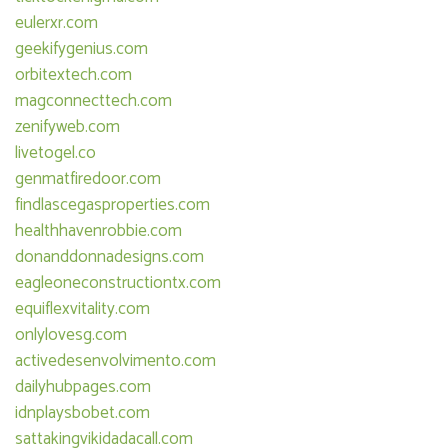
eulerxr.com
geekifygenius.com
orbitextech.com
magconnecttech.com
zenifyweb.com
livetogel.co
genmatfiredoor.com
findlascegasproperties.com
healthhavenrobbie.com
donanddonnadesigns.com
eagleoneconstructiontx.com
equiflexvitality.com
onlylovesg.com
activedesenvolvimento.com
dailyhubpages.com
idnplaysbobet.com
sattakingvikidadacall.com