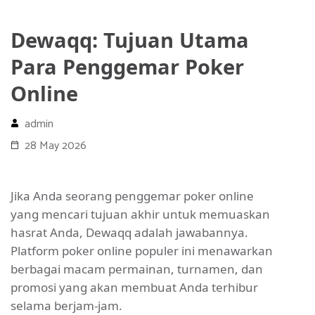
Dewaqq: Tujuan Utama
Para Penggemar Poker
Online
admin
28 May 2026
Jika Anda seorang penggemar poker online
yang mencari tujuan akhir untuk memuaskan
hasrat Anda, Dewaqq adalah jawabannya.
Platform poker online populer ini menawarkan
berbagai macam permainan, turnamen, dan
promosi yang akan membuat Anda terhibur
selama berjam-jam.