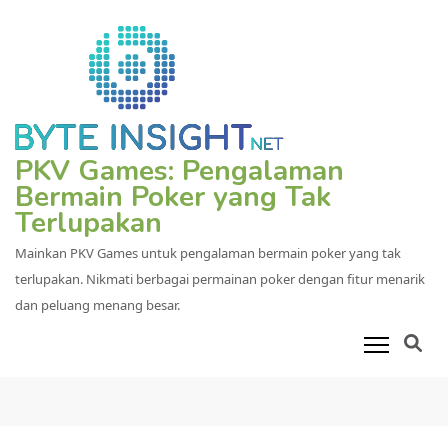
Skip
to
content
(Press
Enter)
PKV Games: Pengalaman
Bermain Poker yang Tak
Terlupakan
Mainkan PKV Games untuk pengalaman bermain poker yang tak
terlupakan. Nikmati berbagai permainan poker dengan fitur menarik
dan peluang menang besar.