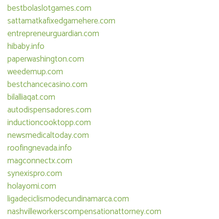
bestbolaslotgames.com
sattamatkafixedgamehere.com
entrepreneurguardian.com
hibaby.info
paperwashington.com
weedemup.com
bestchancecasino.com
bilalliaqat.com
autodispensadores.com
inductioncooktopp.com
newsmedicaltoday.com
roofingnevada.info
magconnectx.com
synexispro.com
holayomi.com
ligadeciclismodecundinamarca.com
nashvilleworkerscompensationattorney.com