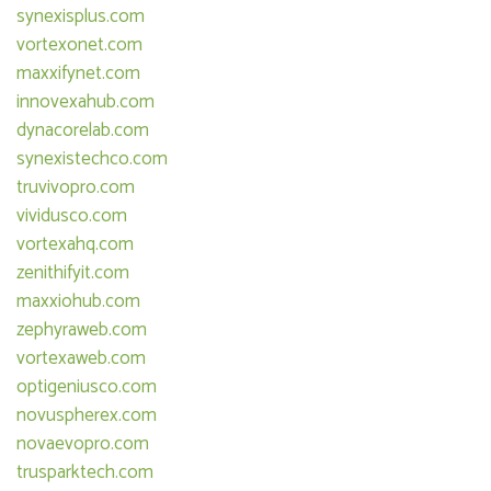
synexisplus.com
vortexonet.com
maxxifynet.com
innovexahub.com
dynacorelab.com
synexistechco.com
truvivopro.com
vividusco.com
vortexahq.com
zenithifyit.com
maxxiohub.com
zephyraweb.com
vortexaweb.com
optigeniusco.com
novuspherex.com
novaevopro.com
trusparktech.com