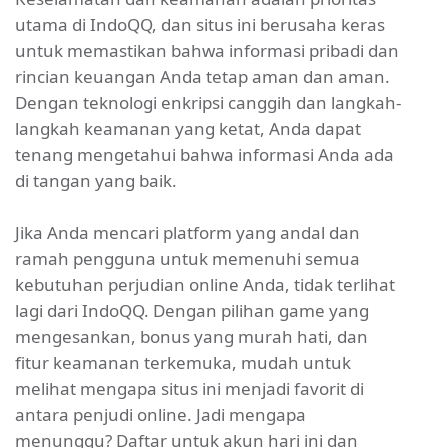
utama di IndoQQ, dan situs ini berusaha keras
untuk memastikan bahwa informasi pribadi dan
rincian keuangan Anda tetap aman dan aman.
Dengan teknologi enkripsi canggih dan langkah-
langkah keamanan yang ketat, Anda dapat
tenang mengetahui bahwa informasi Anda ada
di tangan yang baik.
Jika Anda mencari platform yang andal dan
ramah pengguna untuk memenuhi semua
kebutuhan perjudian online Anda, tidak terlihat
lagi dari IndoQQ. Dengan pilihan game yang
mengesankan, bonus yang murah hati, dan
fitur keamanan terkemuka, mudah untuk
melihat mengapa situs ini menjadi favorit di
antara penjudi online. Jadi mengapa
menunggu? Daftar untuk akun hari ini dan