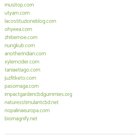
musitop.com
utyam.com
lacostituzioneblog.com
ohyeea.com
zhitiemoe.com
nungkub.com
anotherindian.com
xylemcider.com
taniaetiago.com
juzfitketo.com
pasomaga.com
impactgardencbdgummies.org
naturesstimulantcbd.net
nopalinaeuropa.com
biomagnify.net