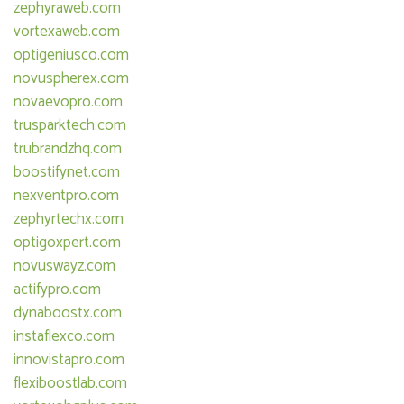
zephyraweb.com
vortexaweb.com
optigeniusco.com
novuspherex.com
novaevopro.com
trusparktech.com
trubrandzhq.com
boostifynet.com
nexventpro.com
zephyrtechx.com
optigoxpert.com
novuswayz.com
actifypro.com
dynaboostx.com
instaflexco.com
innovistapro.com
flexiboostlab.com