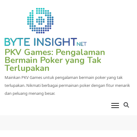
Skip
to
content
(Press
Enter)
PKV Games: Pengalaman
Bermain Poker yang Tak
Terlupakan
Mainkan PKV Games untuk pengalaman bermain poker yang tak
terlupakan. Nikmati berbagai permainan poker dengan fitur menarik
dan peluang menang besar.