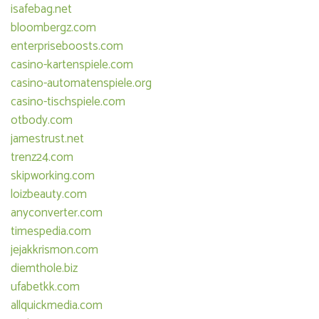
isafebag.net
bloombergz.com
enterpriseboosts.com
casino-kartenspiele.com
casino-automatenspiele.org
casino-tischspiele.com
otbody.com
jamestrust.net
trenz24.com
skipworking.com
loizbeauty.com
anyconverter.com
timespedia.com
jejakkrismon.com
diemthole.biz
ufabetkk.com
allquickmedia.com