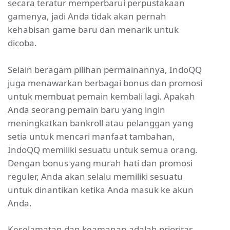
secara teratur memperbarui perpustakaan
gamenya, jadi Anda tidak akan pernah
kehabisan game baru dan menarik untuk
dicoba.
Selain beragam pilihan permainannya, IndoQQ
juga menawarkan berbagai bonus dan promosi
untuk membuat pemain kembali lagi. Apakah
Anda seorang pemain baru yang ingin
meningkatkan bankroll atau pelanggan yang
setia untuk mencari manfaat tambahan,
IndoQQ memiliki sesuatu untuk semua orang.
Dengan bonus yang murah hati dan promosi
reguler, Anda akan selalu memiliki sesuatu
untuk dinantikan ketika Anda masuk ke akun
Anda.
Keselamatan dan keamanan adalah prioritas