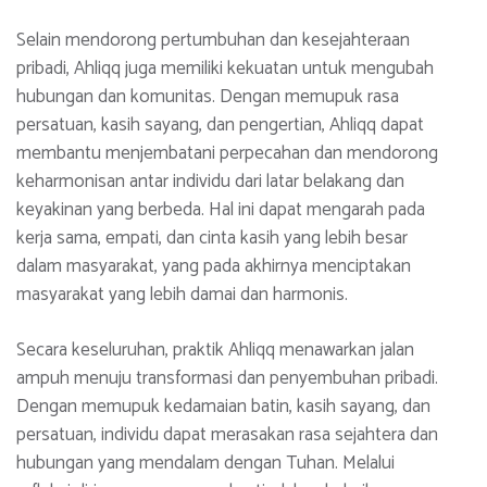
Selain mendorong pertumbuhan dan kesejahteraan
pribadi, Ahliqq juga memiliki kekuatan untuk mengubah
hubungan dan komunitas. Dengan memupuk rasa
persatuan, kasih sayang, dan pengertian, Ahliqq dapat
membantu menjembatani perpecahan dan mendorong
keharmonisan antar individu dari latar belakang dan
keyakinan yang berbeda. Hal ini dapat mengarah pada
kerja sama, empati, dan cinta kasih yang lebih besar
dalam masyarakat, yang pada akhirnya menciptakan
masyarakat yang lebih damai dan harmonis.
Secara keseluruhan, praktik Ahliqq menawarkan jalan
ampuh menuju transformasi dan penyembuhan pribadi.
Dengan memupuk kedamaian batin, kasih sayang, dan
persatuan, individu dapat merasakan rasa sejahtera dan
hubungan yang mendalam dengan Tuhan. Melalui