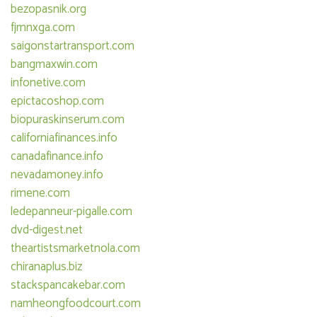
bezopasnik.org
fjmnxga.com
saigonstartransport.com
bangmaxwin.com
infonetive.com
epictacoshop.com
biopuraskinserum.com
californiafinances.info
canadafinance.info
nevadamoney.info
rimene.com
ledepanneur-pigalle.com
dvd-digest.net
theartistsmarketnola.com
chiranaplus.biz
stackspancakebar.com
namheongfoodcourt.com