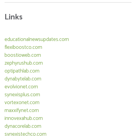
Links
educationalnewsupdates.com
flexiboostco.com
boostioweb.com
zephyrushub.com
optipathlab.com
dynabytelab.com
evolvionet.com
synexisplus.com
vortexonet.com
maxxifynet.com
innovexahub.com
dynacorelab.com
synexistechco.com