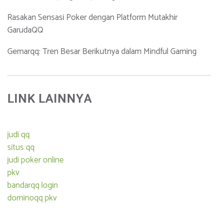
Rasakan Sensasi Poker dengan Platform Mutakhir
GarudaQQ
Gemarqq: Tren Besar Berikutnya dalam Mindful Gaming
LINK LAINNYA
judi qq
situs qq
judi poker online
pkv
bandarqq login
dominoqq pkv