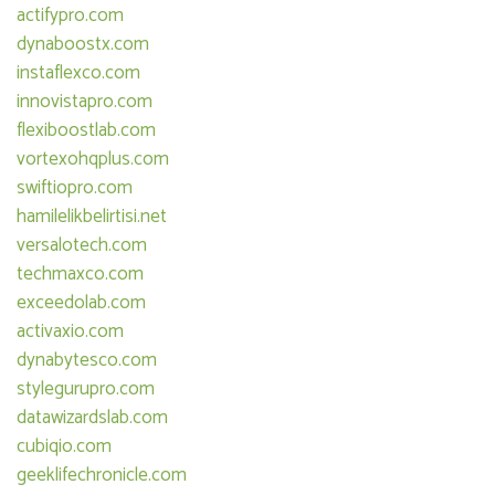
actifypro.com
dynaboostx.com
instaflexco.com
innovistapro.com
flexiboostlab.com
vortexohqplus.com
swiftiopro.com
hamilelikbelirtisi.net
versalotech.com
techmaxco.com
exceedolab.com
activaxio.com
dynabytesco.com
stylegurupro.com
datawizardslab.com
cubiqio.com
geeklifechronicle.com