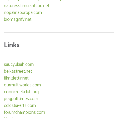
naturesstimulantcbd.net
nopalinaeuropa.com
biomagnify.net
Links
saucyukiah.com
beikastreet.net
filmizlettir.net
ourmultiworlds.com
cooncreekclub.org
pegpufftimes.com
celestia-arts.com
forumchampions.com