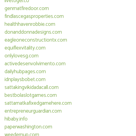
livetogel.co
genmatfiredoor.com
findlascegasproperties.com
healthhavenrobbie.com
donanddonnadesigns.com
eagleoneconstructiontx.com
equiflexvitality.com
onlylovesg.com
activedesenvolvimento.com
dailyhubpages.com
idnplaysbobet.com
sattakingvikidadacall.com
bestbolaslotgames.com
sattamatkafixedgamehere.com
entrepreneurguardian.com
hibaby.info
paperwashington.com
weedemup.com