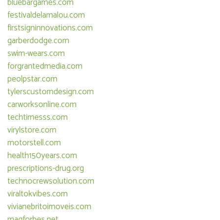
bluebargames.com
festivaldelamalou.com
firstsigninnovations.com
garberdodge.com
swim-wears.com
forgrantedmedia.com
peolpstar.com
tylerscustomdesign.com
carworksonline.com
techtimesss.com
virylstore.com
motorstell.com
health150years.com
prescriptions-drug.org
technocrewsolution.com
viraltokvibes.com
vivianebritoimoveis.com
magforbes.net