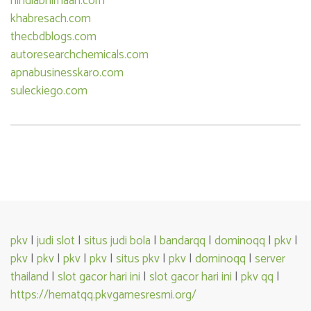
hindiabhimaan.com
khabresach.com
thecbdblogs.com
autoresearchchemicals.com
apnabusinesskaro.com
suleckiego.com
pkv
|
judi slot
|
situs judi bola
|
bandarqq
|
dominoqq
|
pkv
|
pkv
|
pkv
|
pkv
|
pkv
|
situs pkv
|
pkv
|
dominoqq
|
server
thailand
|
slot gacor hari ini
|
slot gacor hari ini
|
pkv qq
|
https://hematqq.pkvgamesresmi.org/