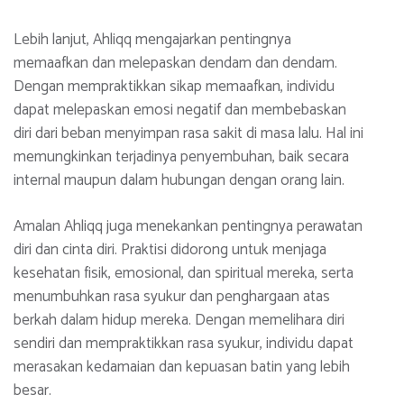
Lebih lanjut, Ahliqq mengajarkan pentingnya
memaafkan dan melepaskan dendam dan dendam.
Dengan mempraktikkan sikap memaafkan, individu
dapat melepaskan emosi negatif dan membebaskan
diri dari beban menyimpan rasa sakit di masa lalu. Hal ini
memungkinkan terjadinya penyembuhan, baik secara
internal maupun dalam hubungan dengan orang lain.
Amalan Ahliqq juga menekankan pentingnya perawatan
diri dan cinta diri. Praktisi didorong untuk menjaga
kesehatan fisik, emosional, dan spiritual mereka, serta
menumbuhkan rasa syukur dan penghargaan atas
berkah dalam hidup mereka. Dengan memelihara diri
sendiri dan mempraktikkan rasa syukur, individu dapat
merasakan kedamaian dan kepuasan batin yang lebih
besar.