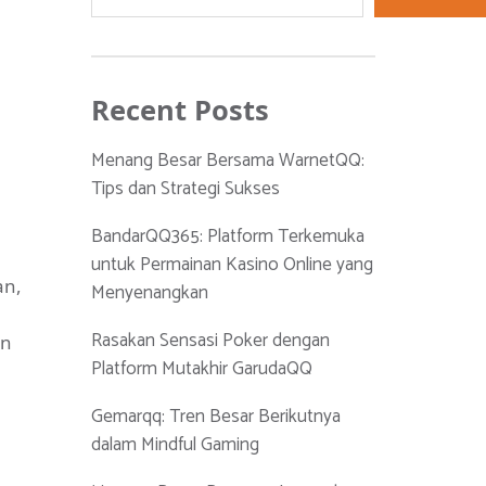
Recent Posts
Menang Besar Bersama WarnetQQ:
Tips dan Strategi Sukses
BandarQQ365: Platform Terkemuka
untuk Permainan Kasino Online yang
an,
Menyenangkan
Rasakan Sensasi Poker dengan
an
Platform Mutakhir GarudaQQ
Gemarqq: Tren Besar Berikutnya
dalam Mindful Gaming