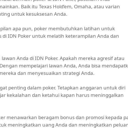
nkan. Baik itu Texas Hold’em, Omaha, atau varian
nting untuk kesuksesan Anda.
rampilan apa pun, poker membutuhkan latihan untuk
s di IDN Poker untuk melatih keterampilan Anda dan
n lawan Anda di IDN Poker. Apakah mereka agresif atau
 Dengan mempelajari lawan Anda, Anda bisa mendapat
mereka dan menyesuaikan strategi Anda.
at penting dalam poker. Tetapkan anggaran untuk diri
gejar kekalahan dan ketahui kapan harus meninggalkan
oker menawarkan beragam bonus dan promosi kepada p
tuk meningkatkan uang Anda dan meningkatkan pelua