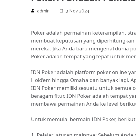
admin
3 Nov 2024
Poker adalah permainan keterampilan, stra
membuat keputusan yang diperhitungkan b
mereka. Jika Anda baru mengenal dunia p
Poker adalah tempat yang tepat untuk mem
IDN Poker adalah platform poker online 
Hold’em hingga Omaha dan banyak lagi. 
IDN Poker memiliki sesuatu untuk semua
beragam fitur, IDN Poker adalah tempat y
membawa permainan Anda ke level beriku
Untuk memulai bermain IDN Poker, berikut
1. Pelajari aturan mainnya: Sebelum Anda 