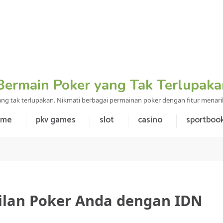
ermain Poker yang Tak Terlupaka
 tak terlupakan. Nikmati berbagai permainan poker dengan fitur menari
ome
pkv games
slot
casino
sportboo
lan Poker Anda dengan IDN