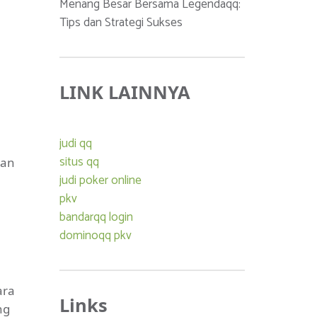
Menang Besar Bersama Legendaqq:
Tips dan Strategi Sukses
LINK LAINNYA
judi qq
situs qq
kan
judi poker online
pkv
bandarqq login
dominoqq pkv
ara
Links
ng