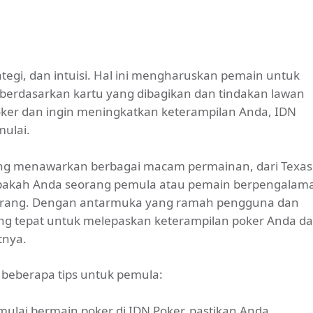
tegi, dan intuisi. Hal ini mengharuskan pemain untuk
erdasarkan kartu yang dibagikan dan tindakan lawan
oker dan ingin meningkatkan keterampilan Anda, IDN
ulai.
yang menawarkan berbagai macam permainan, dari Texas
Apakah Anda seorang pemula atau pemain berpengalam
 orang. Dengan antarmuka yang ramah pengguna dan
ang tepat untuk melepaskan keterampilan poker Anda d
tnya.
 beberapa tips untuk pemula:
mulai bermain poker di IDN Poker, pastikan Anda