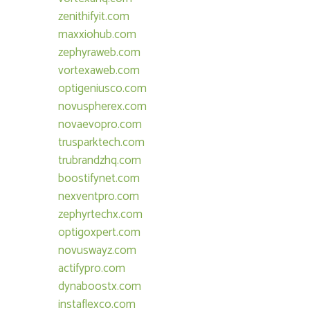
zenithifyit.com
maxxiohub.com
zephyraweb.com
vortexaweb.com
optigeniusco.com
novuspherex.com
novaevopro.com
trusparktech.com
trubrandzhq.com
boostifynet.com
nexventpro.com
zephyrtechx.com
optigoxpert.com
novuswayz.com
actifypro.com
dynaboostx.com
instaflexco.com