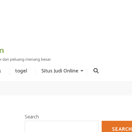
n
k dan peluang menang besar.
k
togel
Situs Judi Online
Search
SEARCH