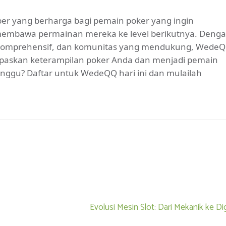
r yang berharga bagi pemain poker yang ingin
embawa permainan mereka ke level berikutnya. Deng
ng komprehensif, dan komunitas yang mendukung, Wede
paskan keterampilan poker Anda dan menjadi pemain
nggu? Daftar untuk WedeQQ hari ini dan mulailah
Evolusi Mesin Slot: Dari Mekanik ke Dig