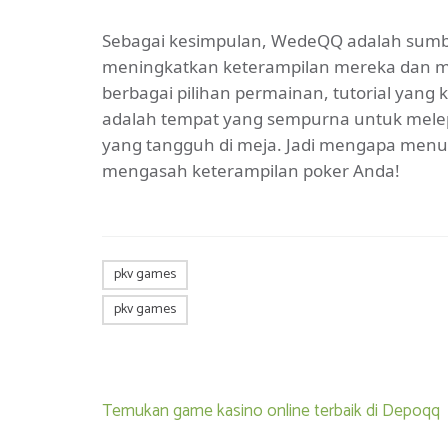
Sebagai kesimpulan, WedeQQ adalah sumbe
meningkatkan keterampilan mereka dan m
berbagai pilihan permainan, tutorial ya
adalah tempat yang sempurna untuk mele
yang tangguh di meja. Jadi mengapa menu
mengasah keterampilan poker Anda!
pkv games
pkv games
Post
Temukan game kasino online terbaik di Depoqq
navigation