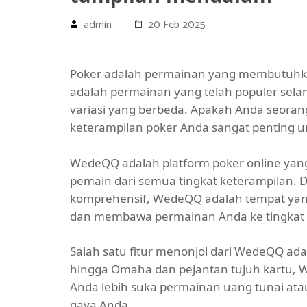
admin
20 Feb 2025
Poker adalah permainan yang membutuhkan 
adalah permainan yang telah populer sel
variasi yang berbeda. Apakah Anda seora
keterampilan poker Anda sangat penting u
WedeQQ adalah platform poker online ya
pemain dari semua tingkat keterampilan.
komprehensif, WedeQQ adalah tempat yan
dan membawa permainan Anda ke tingkat 
Salah satu fitur menonjol dari WedeQQ adal
hingga Omaha dan pejantan tujuh kartu, 
Anda lebih suka permainan uang tunai at
gaya Anda.