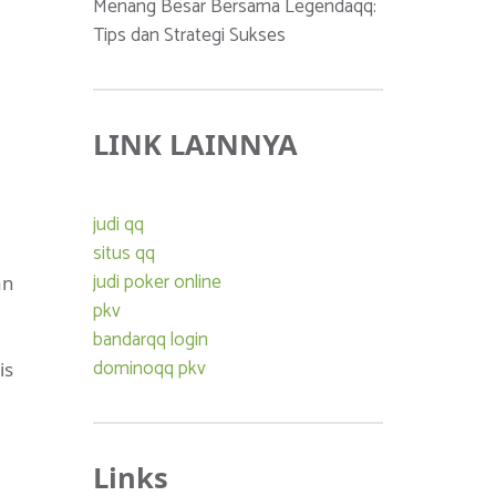
Menang Besar Bersama Legendaqq:
Tips dan Strategi Sukses
LINK LAINNYA
judi qq
situs qq
judi poker online
an
pkv
bandarqq login
dominoqq pkv
is
Links