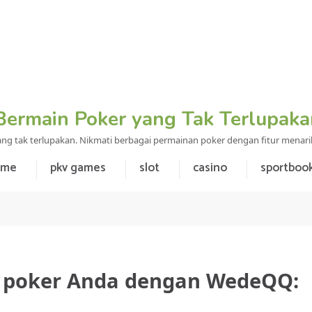
ermain Poker yang Tak Terlupaka
 tak terlupakan. Nikmati berbagai permainan poker dengan fitur menari
ome
pkv games
slot
casino
sportboo
n poker Anda dengan WedeQQ: