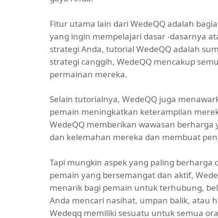
Fitur utama lain dari WedeQQ adalah bagi
yang ingin mempelajari dasar -dasarnya 
strategi Anda, tutorial WedeQQ adalah su
strategi canggih, WedeQQ mencakup sem
permainan mereka.
Selain tutorialnya, WedeQQ juga menawar
pemain meningkatkan keterampilan mereka. 
WedeQQ memberikan wawasan berharga ya
dan kelemahan mereka dan membuat peny
Tapi mungkin aspek yang paling berharga
pemain yang bersemangat dan aktif, We
menarik bagi pemain untuk terhubung, be
Anda mencari nasihat, umpan balik, atau 
Wedeqq memiliki sesuatu untuk semua or