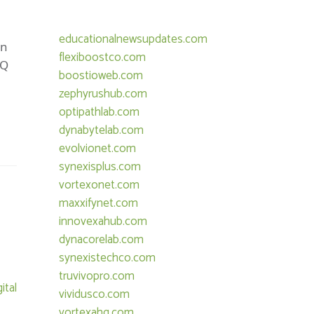
educationalnewsupdates.com
an
flexiboostco.com
QQ
boostioweb.com
zephyrushub.com
optipathlab.com
dynabytelab.com
evolvionet.com
synexisplus.com
vortexonet.com
maxxifynet.com
innovexahub.com
dynacorelab.com
synexistechco.com
truvivopro.com
ital
vividusco.com
vortexahq.com