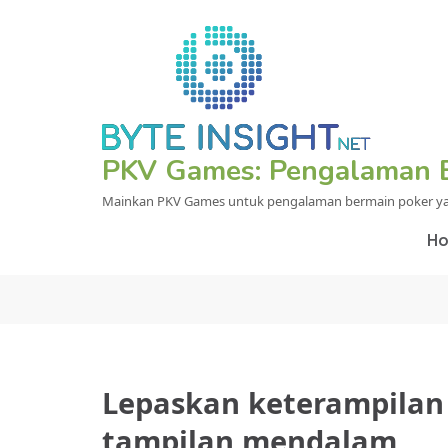
Skip
to
content
(Press
Enter)
PKV Games: Pengalaman B
Mainkan PKV Games untuk pengalaman bermain poker yang
H
Lepaskan keterampila
tampilan mendalam