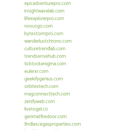
epicadventurepro.com
insightwavelab.com
lifeexplorerpro.com
novusgo.com
bytestormpro.com
wanderlustchrono.com
culturetrendlab.com
trendsensehub.com
ticktockenigma.com
eulerxr.com
geekifygenius.com
orbitextech.com
magconnecttech.com
zenifyweb.com
livetogel.co
genmatfiredoor.com
findlascegasproperties.com