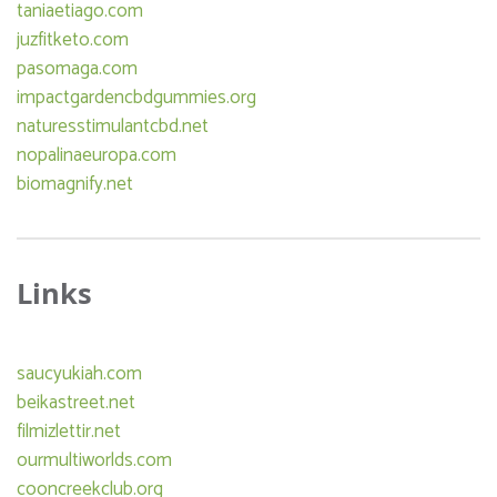
taniaetiago.com
juzfitketo.com
pasomaga.com
impactgardencbdgummies.org
naturesstimulantcbd.net
nopalinaeuropa.com
biomagnify.net
Links
saucyukiah.com
beikastreet.net
filmizlettir.net
ourmultiworlds.com
cooncreekclub.org