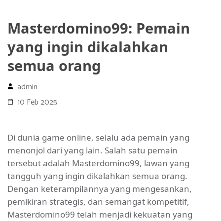
Masterdomino99: Pemain
yang ingin dikalahkan
semua orang
admin
10 Feb 2025
Di dunia game online, selalu ada pemain yang
menonjol dari yang lain. Salah satu pemain
tersebut adalah Masterdomino99, lawan yang
tangguh yang ingin dikalahkan semua orang.
Dengan keterampilannya yang mengesankan,
pemikiran strategis, dan semangat kompetitif,
Masterdomino99 telah menjadi kekuatan yang