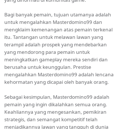
Bagi banyak pemain, tujuan utamanya adalah
untuk mengalahkan Masterdomino99 dan
mengklaim kemenangan atas pemain terkenal
itu. Tantangan untuk melawan lawan yang
terampil adalah prospek yang mendebarkan
yang mendorong para pemain untuk
meningkatkan gameplay mereka sendiri dan
berusaha untuk keunggulan. Prestise
mengalahkan Masterdomino99 adalah lencana
kehormatan yang dicapai oleh banyak orang.
Sebagai kesimpulan, Masterdomino99 adalah
pemain yang ingin dikalahkan semua orang.
Keahliannya yang mengesankan, pemikiran
strategis, dan semangat kompetitif telah
menjadikannya lawan yang tangguh di dunia