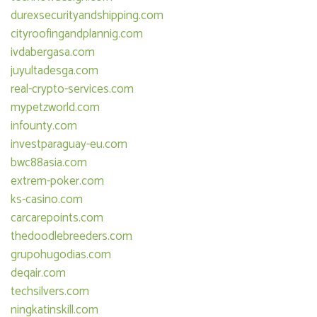
durexsecurityandshipping.com
cityroofingandplannig.com
ivdabergasa.com
juyultadesga.com
real-crypto-services.com
mypetzworld.com
infounty.com
investparaguay-eu.com
bwc88asia.com
extrem-poker.com
ks-casino.com
carcarepoints.com
thedoodlebreeders.com
grupohugodias.com
deqair.com
techsilvers.com
ningkatinskill.com