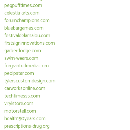
pegpufftimes.com
celestia-arts.com
forumchampions.com
bluebargames.com
festivaldelamalou.com
firstsigninnovations.com
garberdodge.com
swim-wears.com
forgrantedmedia.com
peolpstar.com
tylerscustomdesign.com
carworksonline.com
techtimesss.com
virylstore.com
motorstell.com
health150years.com
prescriptions-drug.org