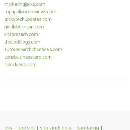
marketingjacks.com
topappliancereviews.com
trickytechupdates.com
hindiabhimaan.com
khabresach.com
thecbdblogs.com
autoresearchchemicals.com
apnabusinesskaro.com
suleckiego.com
pkv
|
judi slot
|
situs judi bola
|
bandarqq
|