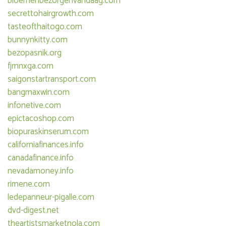
bloemenbezorgenvandaag.com
secrettohairgrowth.com
tasteofthaitogo.com
bunnynkitty.com
bezopasnik.org
fjmnxga.com
saigonstartransport.com
bangmaxwin.com
infonetive.com
epictacoshop.com
biopuraskinserum.com
californiafinances.info
canadafinance.info
nevadamoney.info
rimene.com
ledepanneur-pigalle.com
dvd-digest.net
theartistsmarketnola.com