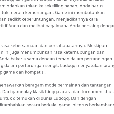
mindahkan token ke sekeliling papan, Anda harus
 untuk meraih kemenangan. Game ini membutuhkan
 dan sedikit keberuntungan, menjadikannya cara
itif Anda dan melihat bagaimana Anda bersaing denga
rasa kebersamaan dan persahabatannya. Meskipun
inan ini juga menumbuhkan rasa keterhubungan dan
k Anda bekerja sama dengan teman dalam pertandingan
g dalam pertarungan sengit, Ludoqq menyatukan oran
p game dan kompetisi.
ga menawarkan beragam mode permainan dan tantangan
 Dari gameplay klasik hingga acara dan turnamen khus
 untuk ditemukan di dunia Ludoqq. Dan dengan
 ditambahkan secara berkala, game ini terus berkemban