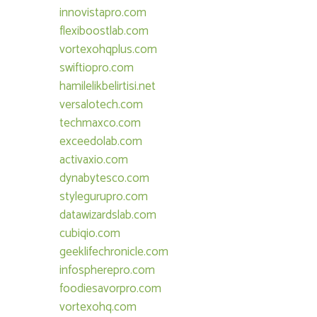
innovistapro.com
flexiboostlab.com
vortexohqplus.com
swiftiopro.com
hamilelikbelirtisi.net
versalotech.com
techmaxco.com
exceedolab.com
activaxio.com
dynabytesco.com
stylegurupro.com
datawizardslab.com
cubiqio.com
geeklifechronicle.com
infospherepro.com
foodiesavorpro.com
vortexohq.com