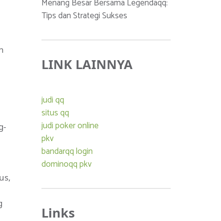
Menang Besar Bersama Legendaqq:
Tips dan Strategi Sukses
n
LINK LAINNYA
judi qq
situs qq
judi poker online
g-
pkv
bandarqq login
dominoqq pkv
us,
g
Links