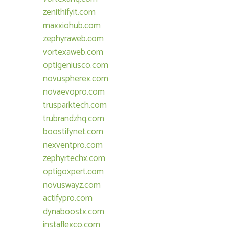
zenithifyit.com
maxxiohub.com
zephyraweb.com
vortexaweb.com
optigeniusco.com
novuspherex.com
novaevopro.com
trusparktech.com
trubrandzhq.com
boostifynet.com
nexventpro.com
zephyrtechx.com
optigoxpert.com
novuswayz.com
actifypro.com
dynaboostx.com
instaflexco.com