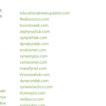
a,
educationalnewsupdates.com
an
flexiboostco.com
boostioweb.com
zephyrushub.com
optipathlab.com
dynabytelab.com
evolvionet.com
synexisplus.com
vortexonet.com
maxxifynet.com
innovexahub.com
dynacorelab.com
synexistechco.com
main
truvivopro.com
nya
vividusco.com
line
vortexahq.com