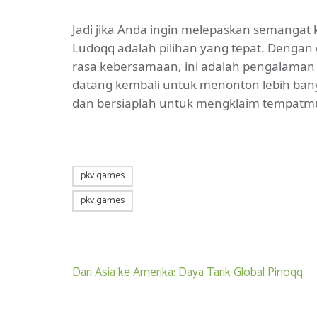
Jadi jika Anda ingin melepaskan semangat
Ludoqq adalah pilihan yang tepat. Dengan
rasa kebersamaan, ini adalah pengalaman
datang kembali untuk menonton lebih ban
dan bersiaplah untuk mengklaim tempatmu
pkv games
pkv games
Post
Dari Asia ke Amerika: Daya Tarik Global Pinoqq
navigation