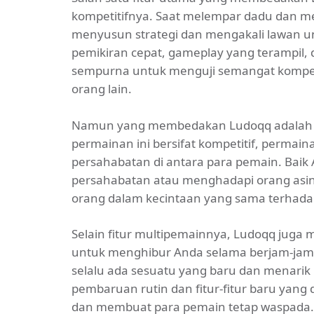
kompetitifnya. Saat melempar dadu dan me
menyusun strategi dan mengakali lawan
pemikiran cepat, gameplay yang terampil,
sempurna untuk menguji semangat kompet
orang lain.
Namun yang membedakan Ludoqq adalah 
permainan ini bersifat kompetitif, perma
persahabatan di antara para pemain. Bai
persahabatan atau menghadapi orang asin
orang dalam kecintaan yang sama terhada
Selain fitur multipemainnya, Ludoqq ju
untuk menghibur Anda selama berjam-jam.
selalu ada sesuatu yang baru dan menarik
pembaruan rutin dan fitur-fitur baru yang
dan membuat para pemain tetap waspada.