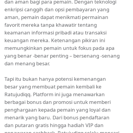
dan aman bagi para pemain. Dengan teknologi
enkripsi canggih dan opsi pembayaran yang
aman, pemain dapat menikmati permainan
favorit mereka tanpa khawatir tentang
keamanan informasi pribadi atau transaksi
keuangan mereka. Ketenangan pikiran ini
memungkinkan pemain untuk fokus pada apa
yang benar -benar penting – bersenang -senang
dan menang besar.
Tapi itu bukan hanya potensi kemenangan
besar yang membuat pemain kembali ke
Ratujudiqq. Platform ini juga menawarkan
berbagai bonus dan promosi untuk memberi
penghargaan kepada pemain yang loyal dan
menarik yang baru. Dari bonus pendaftaran
dan putaran gratis hingga hadiah VIP dan
penawaran cashback, Ratujudiqq selalu mencari