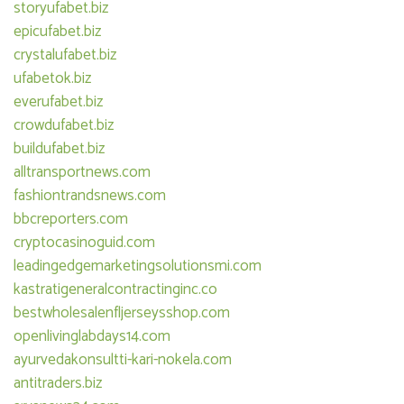
storyufabet.biz
epicufabet.biz
crystalufabet.biz
ufabetok.biz
everufabet.biz
crowdufabet.biz
buildufabet.biz
alltransportnews.com
fashiontrandsnews.com
bbcreporters.com
cryptocasinoguid.com
leadingedgemarketingsolutionsmi.com
kastratigeneralcontractinginc.co
bestwholesalenfljerseysshop.com
openlivinglabdays14.com
ayurvedakonsultti-kari-nokela.com
antitraders.biz