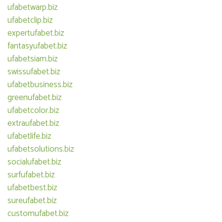
ufabetwarp.biz
ufabetclip.biz
expertufabet.biz
fantasyufabet.biz
ufabetsiam.biz
swissufabet.biz
ufabetbusiness.biz
greenufabet.biz
ufabetcolor.biz
extraufabet.biz
ufabetlife.biz
ufabetsolutions.biz
socialufabet.biz
surfufabet.biz
ufabetbest.biz
sureufabet.biz
customufabet.biz