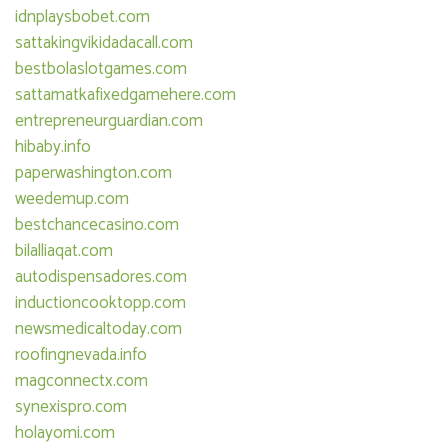
idnplaysbobet.com
sattakingvikidadacall.com
bestbolaslotgames.com
sattamatkafixedgamehere.com
entrepreneurguardian.com
hibaby.info
paperwashington.com
weedemup.com
bestchancecasino.com
bilalliaqat.com
autodispensadores.com
inductioncooktopp.com
newsmedicaltoday.com
roofingnevada.info
magconnectx.com
synexispro.com
holayomi.com