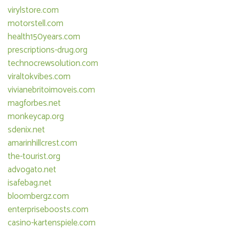
virylstore.com
motorstell.com
health150years.com
prescriptions-drug.org
technocrewsolution.com
viraltokvibes.com
vivianebritoimoveis.com
magforbes.net
monkeycap.org
sdenix.net
amarinhillcrest.com
the-tourist.org
advogato.net
isafebag.net
bloombergz.com
enterpriseboosts.com
casino-kartenspiele.com