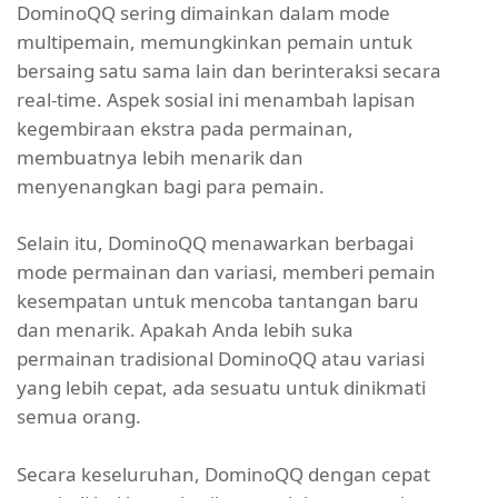
DominoQQ sering dimainkan dalam mode
multipemain, memungkinkan pemain untuk
bersaing satu sama lain dan berinteraksi secara
real-time. Aspek sosial ini menambah lapisan
kegembiraan ekstra pada permainan,
membuatnya lebih menarik dan
menyenangkan bagi para pemain.
Selain itu, DominoQQ menawarkan berbagai
mode permainan dan variasi, memberi pemain
kesempatan untuk mencoba tantangan baru
dan menarik. Apakah Anda lebih suka
permainan tradisional DominoQQ atau variasi
yang lebih cepat, ada sesuatu untuk dinikmati
semua orang.
Secara keseluruhan, DominoQQ dengan cepat