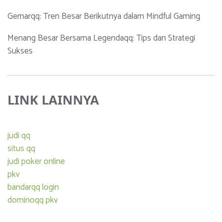
Gemarqq: Tren Besar Berikutnya dalam Mindful Gaming
Menang Besar Bersama Legendaqq: Tips dan Strategi
Sukses
LINK LAINNYA
judi qq
situs qq
judi poker online
pkv
bandarqq login
dominoqq pkv