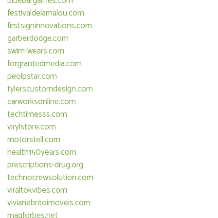
bluebargames.com
festivaldelamalou.com
firstsigninnovations.com
garberdodge.com
swim-wears.com
forgrantedmedia.com
peolpstar.com
tylerscustomdesign.com
carworksonline.com
techtimesss.com
virylstore.com
motorstell.com
health150years.com
prescriptions-drug.org
technocrewsolution.com
viraltokvibes.com
vivianebritoimoveis.com
magforbes.net