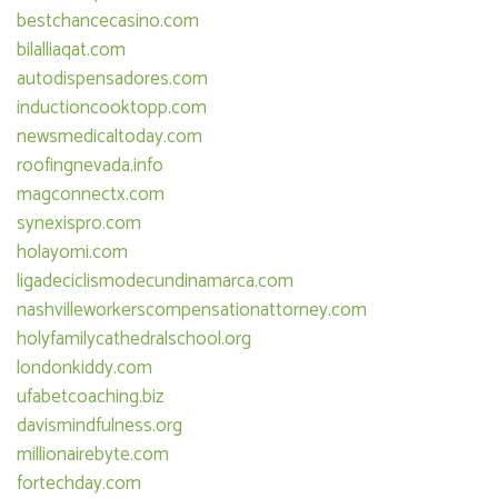
bestchancecasino.com
bilalliaqat.com
autodispensadores.com
inductioncooktopp.com
newsmedicaltoday.com
roofingnevada.info
magconnectx.com
synexispro.com
holayomi.com
ligadeciclismodecundinamarca.com
nashvilleworkerscompensationattorney.com
holyfamilycathedralschool.org
londonkiddy.com
ufabetcoaching.biz
davismindfulness.org
millionairebyte.com
fortechday.com