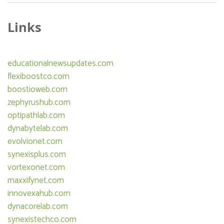
Links
educationalnewsupdates.com
flexiboostco.com
boostioweb.com
zephyrushub.com
optipathlab.com
dynabytelab.com
evolvionet.com
synexisplus.com
vortexonet.com
maxxifynet.com
innovexahub.com
dynacorelab.com
synexistechco.com