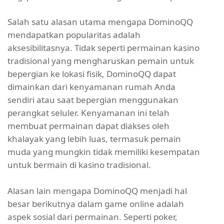
Salah satu alasan utama mengapa DominoQQ
mendapatkan popularitas adalah
aksesibilitasnya. Tidak seperti permainan kasino
tradisional yang mengharuskan pemain untuk
bepergian ke lokasi fisik, DominoQQ dapat
dimainkan dari kenyamanan rumah Anda
sendiri atau saat bepergian menggunakan
perangkat seluler. Kenyamanan ini telah
membuat permainan dapat diakses oleh
khalayak yang lebih luas, termasuk pemain
muda yang mungkin tidak memiliki kesempatan
untuk bermain di kasino tradisional.
Alasan lain mengapa DominoQQ menjadi hal
besar berikutnya dalam game online adalah
aspek sosial dari permainan. Seperti poker,