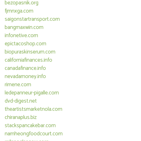
bezopasnik.org
fjmnxga.com
saigonstartransport.com
bangmaxwin.com
infonetive.com
epictacoshop.com
biopuraskinserum.com
californiafinances.info
canadafinance.info
nevadamoney.info
rimene.com
ledepanneur-pigalle.com
dvd-digest.net
theartistsmarketnola.com
chiranaplus.biz
stackspancakebar.com
namheongfoodcourt.com