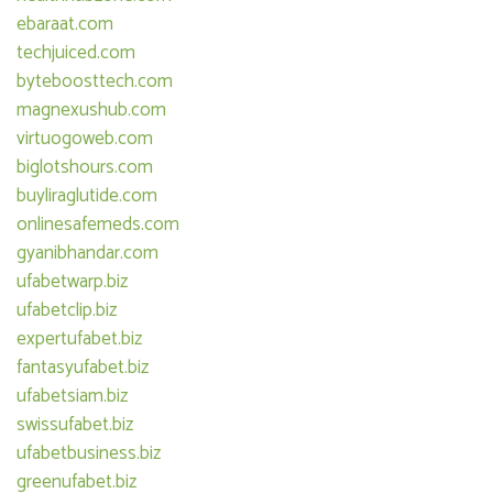
ebaraat.com
techjuiced.com
byteboosttech.com
magnexushub.com
virtuogoweb.com
biglotshours.com
buyliraglutide.com
onlinesafemeds.com
gyanibhandar.com
ufabetwarp.biz
ufabetclip.biz
expertufabet.biz
fantasyufabet.biz
ufabetsiam.biz
swissufabet.biz
ufabetbusiness.biz
greenufabet.biz