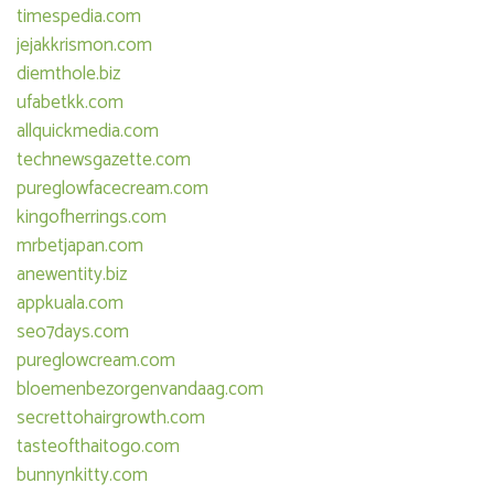
timespedia.com
jejakkrismon.com
diemthole.biz
ufabetkk.com
allquickmedia.com
technewsgazette.com
pureglowfacecream.com
kingofherrings.com
mrbetjapan.com
anewentity.biz
appkuala.com
seo7days.com
pureglowcream.com
bloemenbezorgenvandaag.com
secrettohairgrowth.com
tasteofthaitogo.com
bunnynkitty.com