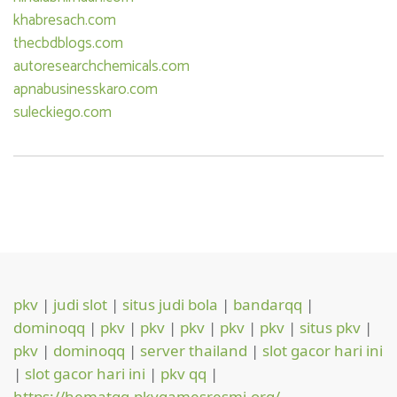
khabresach.com
thecbdblogs.com
autoresearchchemicals.com
apnabusinesskaro.com
suleckiego.com
pkv
|
judi slot
|
situs judi bola
|
bandarqq
|
dominoqq
|
pkv
|
pkv
|
pkv
|
pkv
|
pkv
|
situs pkv
|
pkv
|
dominoqq
|
server thailand
|
slot gacor hari ini
|
slot gacor hari ini
|
pkv qq
|
https://hematqq.pkvgamesresmi.org/