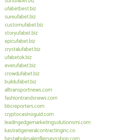
surfufabet.biz
ufabetbest.biz
sureufabet.biz
customufabet.biz
storyufabet.biz
epicufabet.biz
crystalufabet.biz
ufabetok.biz
everufabet.biz
crowdufabet.biz
buildufabet.biz
alltransportnews.com
fashiontrandsnews.com
bbcreporters.com
cryptocasinoguid.com
leadingedgemarketingsolutionsmi.com
kastratigeneralcontractinginc.co
bestwholesalenfljerseysshop.com