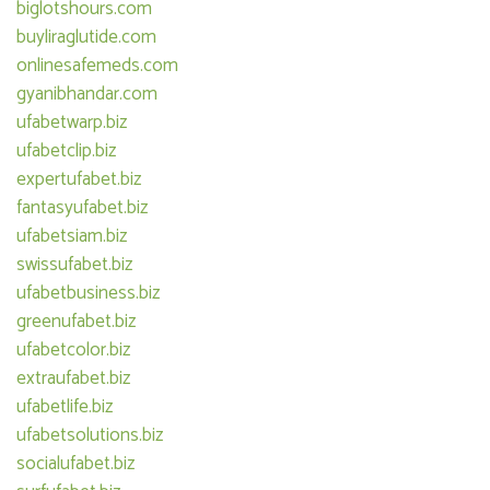
biglotshours.com
buyliraglutide.com
onlinesafemeds.com
gyanibhandar.com
ufabetwarp.biz
ufabetclip.biz
expertufabet.biz
fantasyufabet.biz
ufabetsiam.biz
swissufabet.biz
ufabetbusiness.biz
greenufabet.biz
ufabetcolor.biz
extraufabet.biz
ufabetlife.biz
ufabetsolutions.biz
socialufabet.biz