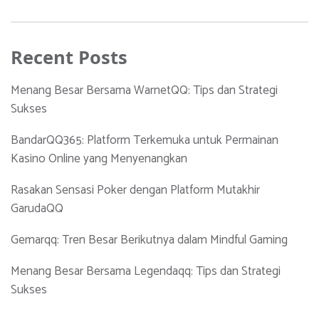
Recent Posts
Menang Besar Bersama WarnetQQ: Tips dan Strategi
Sukses
BandarQQ365: Platform Terkemuka untuk Permainan
Kasino Online yang Menyenangkan
Rasakan Sensasi Poker dengan Platform Mutakhir
GarudaQQ
Gemarqq: Tren Besar Berikutnya dalam Mindful Gaming
Menang Besar Bersama Legendaqq: Tips dan Strategi
Sukses