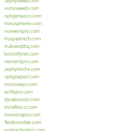
zephyraweb.com
vortexaweb.com
optigeniusco.com
novuspherex.com
novaevopro.com
trusparktech.com
trubrandzhq.com
boostifynet.com
nexventpro.com
zephyrtechx.com
optigoxpert.com
novuswayz.com
actifypro.com
dynaboostx.com
instaflexco.com
innovistapro.com
flexiboostlab.com
vortexohqplus.com