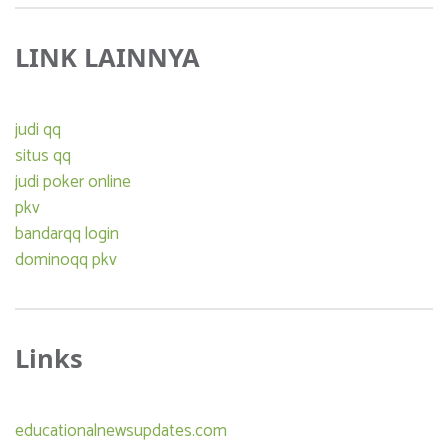
LINK LAINNYA
judi qq
situs qq
judi poker online
pkv
bandarqq login
dominoqq pkv
Links
educationalnewsupdates.com