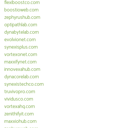
flexiboostco.com
boostioweb.com
zephyrushub.com
optipathlab.com
dynabytelab.com
evolvionet.com
synexisplus.com
vortexonet.com
maxxifynet.com
innovexahub.com
dynacorelab.com
synexistechco.com
truvivopro.com
vividusco.com
vortexahq.com
zenithifyit.com
maxxiohub.com