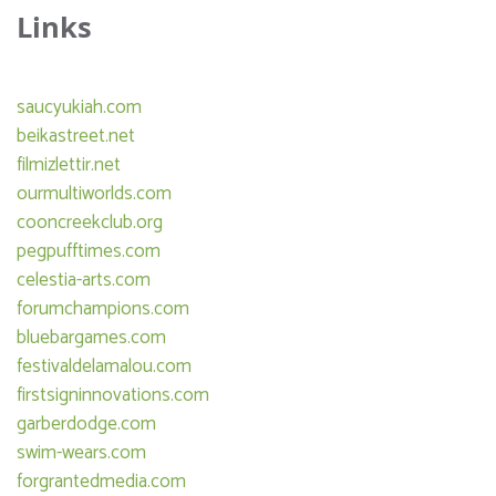
Links
saucyukiah.com
beikastreet.net
filmizlettir.net
ourmultiworlds.com
cooncreekclub.org
pegpufftimes.com
celestia-arts.com
forumchampions.com
bluebargames.com
festivaldelamalou.com
firstsigninnovations.com
garberdodge.com
swim-wears.com
forgrantedmedia.com