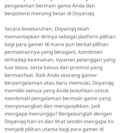
pengalaman bermain game Anda dan
berpotensi menang besar di Doyanqq.
Secara keseluruhan, Doyanqq telah
memantapkan dirinya sebagai platform pilihan
bagi para gamer di mana pun berkat pilihan
permainannya yang beragam, komitmen
terhadap keamanan, layanan pelanggan yang
luar biasa, serta bonus dan promosi yang
bermanfaat. Baik Anda seorang gamer
berpengalaman atau baru memulai, Doyanqq
memiliki semua yang Anda butuhkan untuk
menikmati pengalaman bermain game yang
menyenangkan dan mengasyikkan. Jadi
mengapa menunggu? Bergabunglah dengan
Doyanqq hari ini dan lihat sendiri mengapa ini
menjadi pilihan utama bagi para gamer di