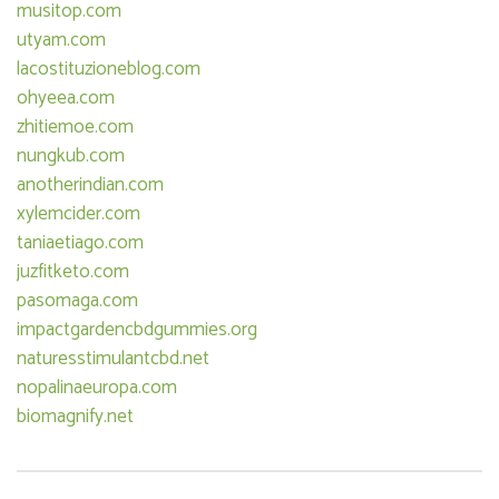
musitop.com
utyam.com
lacostituzioneblog.com
ohyeea.com
zhitiemoe.com
nungkub.com
anotherindian.com
xylemcider.com
taniaetiago.com
juzfitketo.com
pasomaga.com
impactgardencbdgummies.org
naturesstimulantcbd.net
nopalinaeuropa.com
biomagnify.net