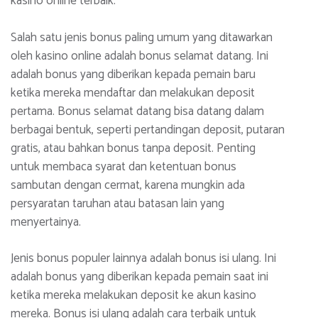
kasino online terbaik.
Salah satu jenis bonus paling umum yang ditawarkan
oleh kasino online adalah bonus selamat datang. Ini
adalah bonus yang diberikan kepada pemain baru
ketika mereka mendaftar dan melakukan deposit
pertama. Bonus selamat datang bisa datang dalam
berbagai bentuk, seperti pertandingan deposit, putaran
gratis, atau bahkan bonus tanpa deposit. Penting
untuk membaca syarat dan ketentuan bonus
sambutan dengan cermat, karena mungkin ada
persyaratan taruhan atau batasan lain yang
menyertainya.
Jenis bonus populer lainnya adalah bonus isi ulang. Ini
adalah bonus yang diberikan kepada pemain saat ini
ketika mereka melakukan deposit ke akun kasino
mereka. Bonus isi ulang adalah cara terbaik untuk