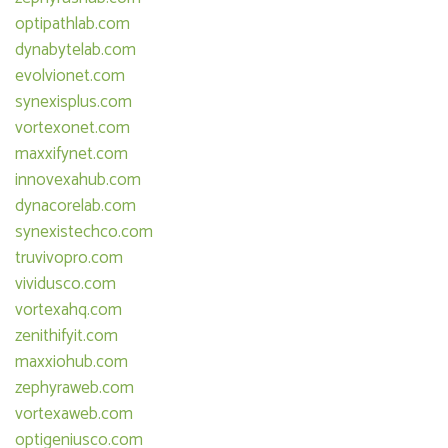
optipathlab.com
dynabytelab.com
evolvionet.com
synexisplus.com
vortexonet.com
maxxifynet.com
innovexahub.com
dynacorelab.com
synexistechco.com
truvivopro.com
vividusco.com
vortexahq.com
zenithifyit.com
maxxiohub.com
zephyraweb.com
vortexaweb.com
optigeniusco.com