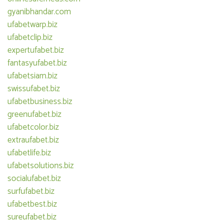
gyanibhandar.com
ufabetwarp.biz
ufabetclip.biz
expertufabet.biz
fantasyufabet.biz
ufabetsiam.biz
swissufabet.biz
ufabetbusiness.biz
greenufabet.biz
ufabetcolor.biz
extraufabet.biz
ufabetlife.biz
ufabetsolutions.biz
socialufabet.biz
surfufabet.biz
ufabetbest.biz
sureufabet.biz