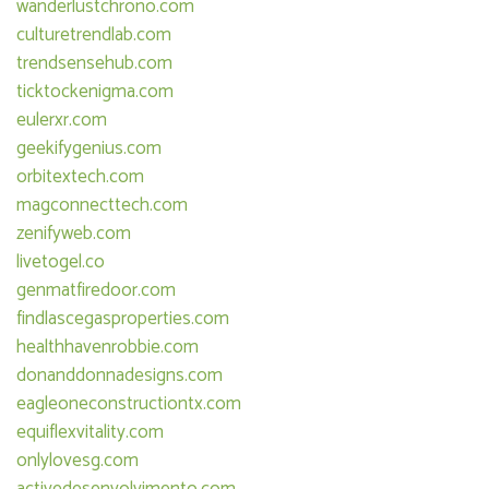
wanderlustchrono.com
culturetrendlab.com
trendsensehub.com
ticktockenigma.com
eulerxr.com
geekifygenius.com
orbitextech.com
magconnecttech.com
zenifyweb.com
livetogel.co
genmatfiredoor.com
findlascegasproperties.com
healthhavenrobbie.com
donanddonnadesigns.com
eagleoneconstructiontx.com
equiflexvitality.com
onlylovesg.com