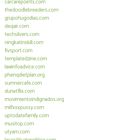
carcarepoints.com
thedoodlebreeders.com
grupohugodias.com
deqair.com
techsilvers.com
ningkatinskill.com
fivsport.com
templatedzine.com
lawinfoadvice.com
phenqdietplan.org
sumnercafe.com
dunetflix.com
movimientoindignados.org
milfxxxpussy.com
uptodatefamily.com
musitop.com
utyam.com
lacostituzioneblog.com