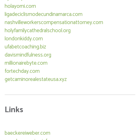
holayomi.com
ligadeciclismodecundinamarca.com
nashvilleworkerscompensationattorney.com
holyfamilycathedralschool.org
londonkiddy.com
ufabetcoaching.biz
davismindfulness.org
millionairebyte.com
fortechday.com
getcaminorealestateusa.xyz
Links
baeckereiweber.com