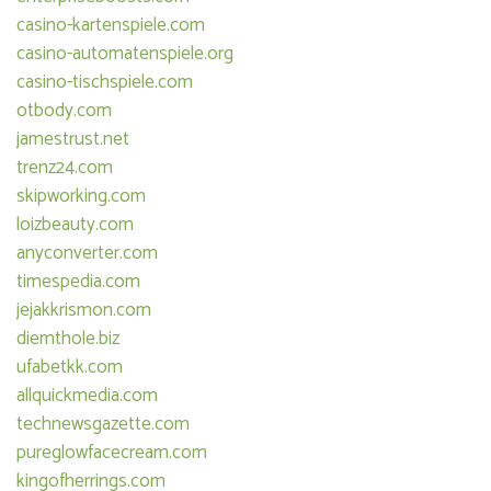
casino-kartenspiele.com
casino-automatenspiele.org
casino-tischspiele.com
otbody.com
jamestrust.net
trenz24.com
skipworking.com
loizbeauty.com
anyconverter.com
timespedia.com
jejakkrismon.com
diemthole.biz
ufabetkk.com
allquickmedia.com
technewsgazette.com
pureglowfacecream.com
kingofherrings.com