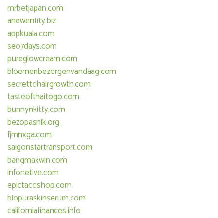
mrbetjapan.com
anewentity.biz
appkuala.com
seo7days.com
pureglowcream.com
bloemenbezorgenvandaag.com
secrettohairgrowth.com
tasteofthaitogo.com
bunnynkitty.com
bezopasnik.org
fjmnxga.com
saigonstartransport.com
bangmaxwin.com
infonetive.com
epictacoshop.com
biopuraskinserum.com
californiafinances.info