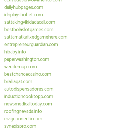
activedesenvolvimento.com
dailyhubpages.com
idnplaysbobet.com
sattakingvikidadacall.com
bestbolaslotgames.com
sattamatkafixedgamehere.com
entrepreneurguardian.com
hibaby.info
paperwashington.com
weedemup.com
bestchancecasino.com
bilalliaqat.com
autodispensadores.com
inductioncooktopp.com
newsmedicaltoday.com
roofingnevada.info
magconnectx.com
synexispro.com