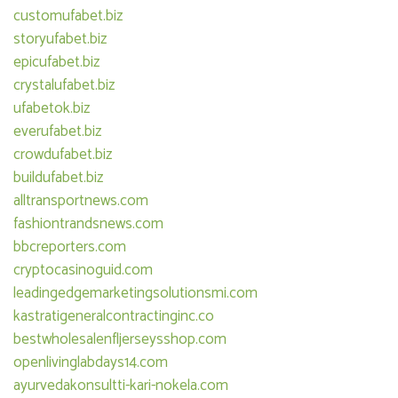
customufabet.biz
storyufabet.biz
epicufabet.biz
crystalufabet.biz
ufabetok.biz
everufabet.biz
crowdufabet.biz
buildufabet.biz
alltransportnews.com
fashiontrandsnews.com
bbcreporters.com
cryptocasinoguid.com
leadingedgemarketingsolutionsmi.com
kastratigeneralcontractinginc.co
bestwholesalenfljerseysshop.com
openlivinglabdays14.com
ayurvedakonsultti-kari-nokela.com