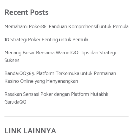
Recent Posts
Memahami Poker88: Panduan Komprehensif untuk Pemula
10 Strategi Poker Penting untuk Pemula
Menang Besar Bersama WarnetQQ: Tips dan Strategi
Sukses
BandarQQ365: Platform Terkemuka untuk Permainan
Kasino Online yang Menyenangkan
Rasakan Sensasi Poker dengan Platform Mutakhir
GarudaQQ
LINK LAINNYA