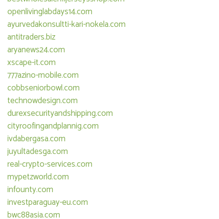
openlivinglabdays14.com
ayurvedakonsultti-kari-nokela.com
antitraders.biz
aryanews24.com
xscape-it.com
777azino-mobile.com
cobbseniorbowl.com
technowdesign.com
durexsecurityandshipping.com
cityroofingandplannig.com
ivdabergasa.com
juyultadesga.com
real-crypto-services.com
mypetzworld.com
infounty.com
investparaguay-eu.com
bwc88asia.com