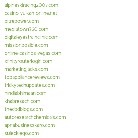
alpineskiracing2007.com
casino-vulkan-online.net
pitrepower.com
mediatown360.com
digitaleyestrainclinic.com
missionposible.com
online-casinos-vegas.com
xfinityrouterlogin.com
marketingjacks.com
topappliancereviews.com
trickytechupdates.com
hindiabhimaan.com
khabresach.com
thecbdblogs.com
autoresearchchemicals.com
apnabusinesskaro.com
suleckiego.com