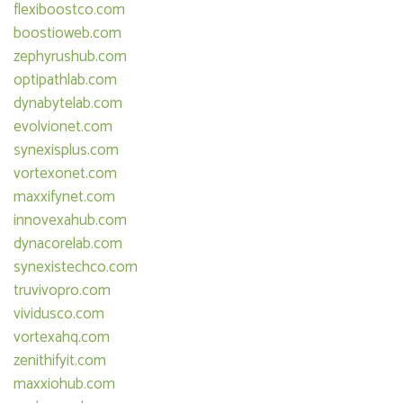
flexiboostco.com
boostioweb.com
zephyrushub.com
optipathlab.com
dynabytelab.com
evolvionet.com
synexisplus.com
vortexonet.com
maxxifynet.com
innovexahub.com
dynacorelab.com
synexistechco.com
truvivopro.com
vividusco.com
vortexahq.com
zenithifyit.com
maxxiohub.com