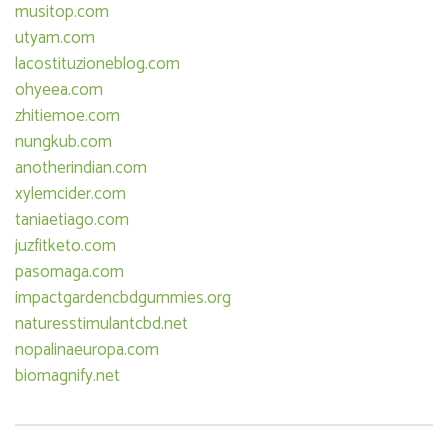
musitop.com
utyam.com
lacostituzioneblog.com
ohyeea.com
zhitiemoe.com
nungkub.com
anotherindian.com
xylemcider.com
taniaetiago.com
juzfitketo.com
pasomaga.com
impactgardencbdgummies.org
naturesstimulantcbd.net
nopalinaeuropa.com
biomagnify.net