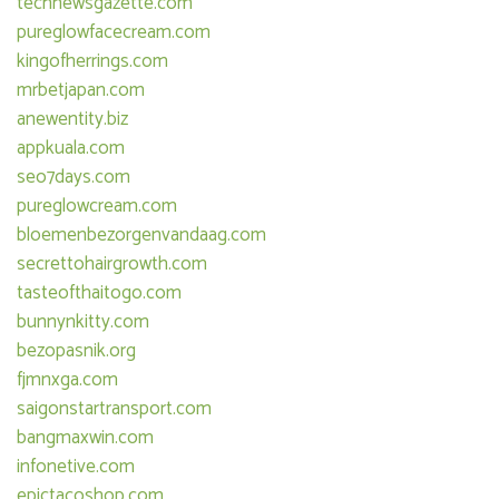
technewsgazette.com
pureglowfacecream.com
kingofherrings.com
mrbetjapan.com
anewentity.biz
appkuala.com
seo7days.com
pureglowcream.com
bloemenbezorgenvandaag.com
secrettohairgrowth.com
tasteofthaitogo.com
bunnynkitty.com
bezopasnik.org
fjmnxga.com
saigonstartransport.com
bangmaxwin.com
infonetive.com
epictacoshop.com