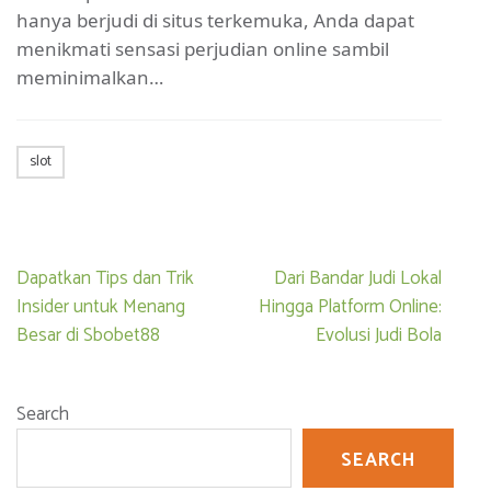
hanya berjudi di situs terkemuka, Anda dapat
menikmati sensasi perjudian online sambil
meminimalkan…
slot
Post
Dapatkan Tips dan Trik
Dari Bandar Judi Lokal
navigation
Insider untuk Menang
Hingga Platform Online:
Besar di Sbobet88
Evolusi Judi Bola
Search
SEARCH