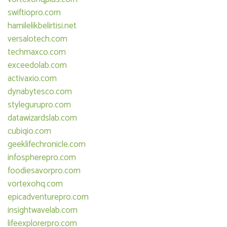
swiftiopro.com
hamilelikbelirtisi.net
versalotech.com
techmaxco.com
exceedolab.com
activaxio.com
dynabytesco.com
stylegurupro.com
datawizardslab.com
cubiqio.com
geeklifechronicle.com
infospherepro.com
foodiesavorpro.com
vortexohq.com
epicadventurepro.com
insightwavelab.com
lifeexplorerpro.com