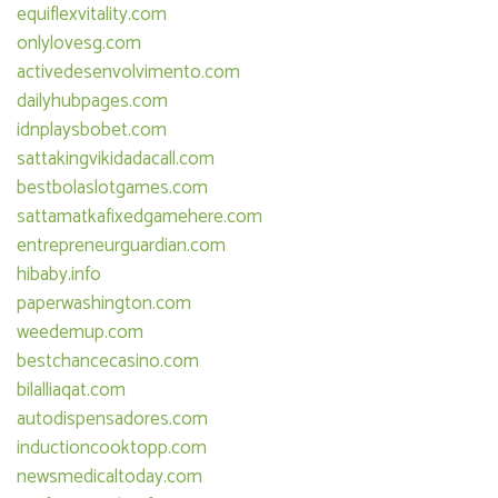
equiflexvitality.com
onlylovesg.com
activedesenvolvimento.com
dailyhubpages.com
idnplaysbobet.com
sattakingvikidadacall.com
bestbolaslotgames.com
sattamatkafixedgamehere.com
entrepreneurguardian.com
hibaby.info
paperwashington.com
weedemup.com
bestchancecasino.com
bilalliaqat.com
autodispensadores.com
inductioncooktopp.com
newsmedicaltoday.com