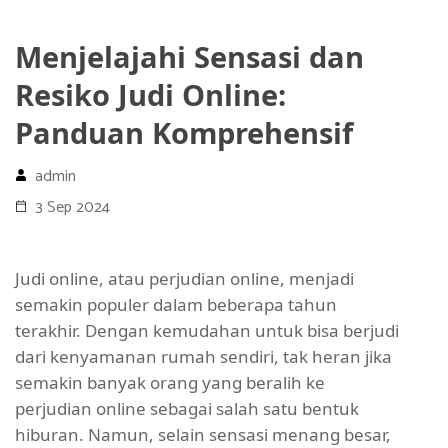
Menjelajahi Sensasi dan
Resiko Judi Online:
Panduan Komprehensif
admin
3 Sep 2024
Judi online, atau perjudian online, menjadi
semakin populer dalam beberapa tahun
terakhir. Dengan kemudahan untuk bisa berjudi
dari kenyamanan rumah sendiri, tak heran jika
semakin banyak orang yang beralih ke
perjudian online sebagai salah satu bentuk
hiburan. Namun, selain sensasi menang besar,