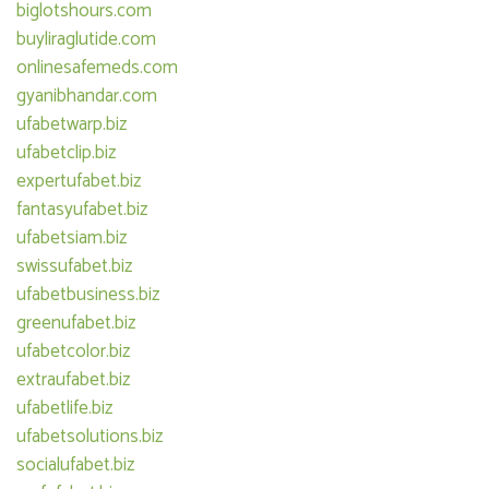
biglotshours.com
buyliraglutide.com
onlinesafemeds.com
gyanibhandar.com
ufabetwarp.biz
ufabetclip.biz
expertufabet.biz
fantasyufabet.biz
ufabetsiam.biz
swissufabet.biz
ufabetbusiness.biz
greenufabet.biz
ufabetcolor.biz
extraufabet.biz
ufabetlife.biz
ufabetsolutions.biz
socialufabet.biz