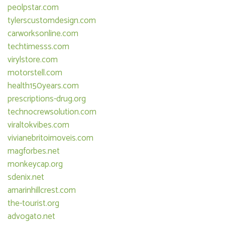
peolpstar.com
tylerscustomdesign.com
carworksonline.com
techtimesss.com
virylstore.com
motorstell.com
health150years.com
prescriptions-drug.org
technocrewsolution.com
viraltokvibes.com
vivianebritoimoveis.com
magforbes.net
monkeycap.org
sdenix.net
amarinhillcrest.com
the-tourist.org
advogato.net