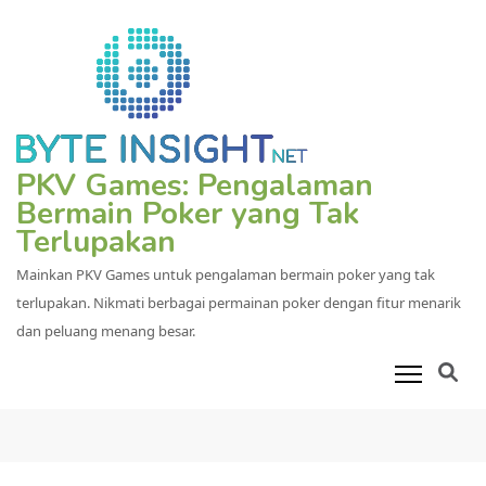
Skip
to
content
(Press
Enter)
PKV Games: Pengalaman
Bermain Poker yang Tak
Terlupakan
Mainkan PKV Games untuk pengalaman bermain poker yang tak
terlupakan. Nikmati berbagai permainan poker dengan fitur menarik
dan peluang menang besar.