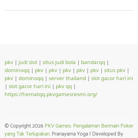
pkv
|
judi slot
|
situs judi bola
|
bandarqq
|
dominoqq
|
pkv
|
pkv
|
pkv
|
pkv
|
pkv
|
situs pkv
|
pkv
|
dominoqq
|
server thailand
|
slot gacor hari ini
|
slot gacor hari ini
|
pkv qq
|
https://hematqq.pkvgamesresmi.org/
© Copyright 2026
PKV Games: Pengalaman Bermain Poker
yang Tak Terlupakan
. Pranayama Yoga | Developed By