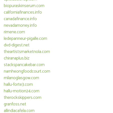
biopuraskinserum.com
californiafinances.info
canadafinance.info
nevadamoney.info
rimene.com
ledepanneur-pigalle.com
dvd-digest.net
theartistsmarketnola.com
chiranaplus.biz
stackspancakebar.com
namheongfoodcourt.com
milanoglasgow.com
hallu-forte3.com
hallu-motion24.com
therockskippers.com
granfoss.net
allindiacafela.com