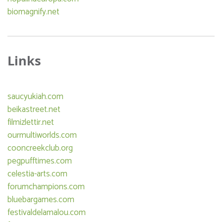
biomagnify.net
Links
saucyukiah.com
beikastreet.net
filmizlettir.net
ourmultiworlds.com
cooncreekclub.org
pegpufftimes.com
celestia-arts.com
forumchampions.com
bluebargames.com
festivaldelamalou.com