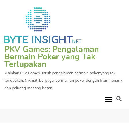
Skip
to
content
(Press
Enter)
PKV Games: Pengalaman
Bermain Poker yang Tak
Terlupakan
Mainkan PKV Games untuk pengalaman bermain poker yang tak
terlupakan. Nikmati berbagai permainan poker dengan fitur menarik
dan peluang menang besar.