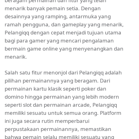
beragam permainan dan fitur yang telah
menarik banyak pemain setia. Dengan
desainnya yang ramping, antarmuka yang
ramah pengguna, dan gameplay yang menarik,
Pelangiqq dengan cepat menjadi tujuan utama
bagi para gamer yang mencari pengalaman
bermain game online yang menyenangkan dan
menarik.
Salah satu fitur menonjol dari Pelangiqq adalah
pilihan permainannya yang beragam. Dari
permainan kartu klasik seperti poker dan
domino hingga permainan yang lebih modern
seperti slot dan permainan arcade, Pelangiqq
memiliki sesuatu untuk semua orang. Platform
ini juga secara rutin memperbarui
perpustakaan permainannya, memastikan
bahwa pemain selalu memiliki sesuatu yang