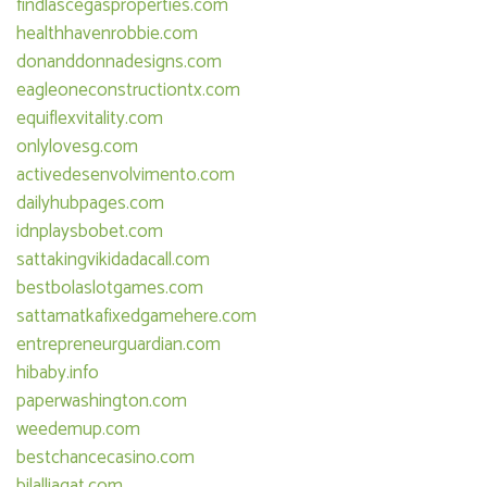
findlascegasproperties.com
healthhavenrobbie.com
donanddonnadesigns.com
eagleoneconstructiontx.com
equiflexvitality.com
onlylovesg.com
activedesenvolvimento.com
dailyhubpages.com
idnplaysbobet.com
sattakingvikidadacall.com
bestbolaslotgames.com
sattamatkafixedgamehere.com
entrepreneurguardian.com
hibaby.info
paperwashington.com
weedemup.com
bestchancecasino.com
bilalliaqat.com