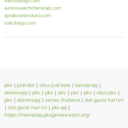
thecbdblogs.com
autoresearchchemicals.com
apnabusinesskaro.com
suleckiego.com
pkv
|
judi slot
|
situs judi bola
|
bandarqq
|
dominoqq
|
pkv
|
pkv
|
pkv
|
pkv
|
pkv
|
situs pkv
|
pkv
|
dominoqq
|
server thailand
|
slot gacor hari ini
|
slot gacor hari ini
|
pkv qq
|
https://hematqq.pkvgamesresmi.org/