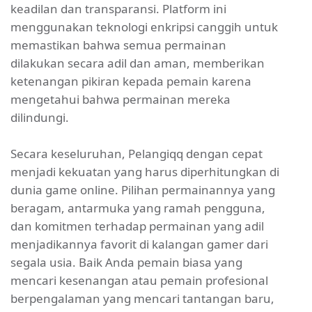
keadilan dan transparansi. Platform ini
menggunakan teknologi enkripsi canggih untuk
memastikan bahwa semua permainan
dilakukan secara adil dan aman, memberikan
ketenangan pikiran kepada pemain karena
mengetahui bahwa permainan mereka
dilindungi.
Secara keseluruhan, Pelangiqq dengan cepat
menjadi kekuatan yang harus diperhitungkan di
dunia game online. Pilihan permainannya yang
beragam, antarmuka yang ramah pengguna,
dan komitmen terhadap permainan yang adil
menjadikannya favorit di kalangan gamer dari
segala usia. Baik Anda pemain biasa yang
mencari kesenangan atau pemain profesional
berpengalaman yang mencari tantangan baru,