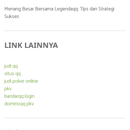
Menang Besar Bersama Legendaqq: Tips dan Strategi
Sukses
LINK LAINNYA
judi qq
situs qq
judi poker online
pkv
bandarqq login
dominoqq pkv