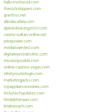
hallu-motion24.com
therockskippers.com
granfoss.net
allindiacafela.com
alpineskiracing2007.com
casino-vulkan-online.net
pitrepower.com
mediatown360.com
digitaleyestrainclinic.com
missionposible.com
online-casinos-vegas.com
xfinityrouterlogin.com
marketingjacks.com
topappliancereviews.com
trickytechupdates.com
hindiabhimaan.com
khabresach.com