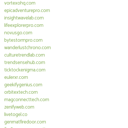
vortexohq.com
epicadventurepro.com
insightwavelab.com
lifeexplorerpro.com
novusgo.com
bytestormpro.com
wanderlustchrono.com
culturetrendlab.com
trendsensehub.com
ticktockenigma.com
eulerxr.com
geekifygenius.com
orbitextech.com
magconnecttech.com
zenifyweb.com
livetogel.co
genmatfiredoor.com