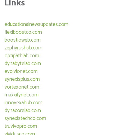
Links
educationalnewsupdates.com
flexiboostco.com
boostioweb.com
zephyrushub.com
optipathlab.com
dynabytelab.com
evolvionet.com
synexisplus.com
vortexonet.com
maxxifynet.com
innovexahub.com
dynacorelab.com
synexistechco.com
truvivopro.com
vividusco.com