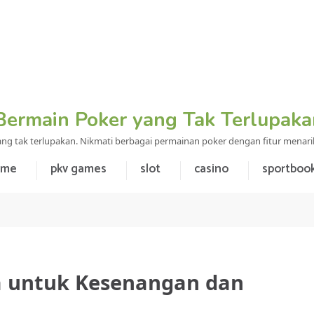
ermain Poker yang Tak Terlupaka
 tak terlupakan. Nikmati berbagai permainan poker dengan fitur menari
ome
pkv games
slot
casino
sportboo
a untuk Kesenangan dan