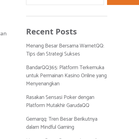
Recent Posts
ran
Menang Besar Bersama WarnetQQ:
Tips dan Strategi Sukses
BandarQQ365: Platform Terkemuka
untuk Permainan Kasino Online yang
a
Menyenangkan
Rasakan Sensasi Poker dengan
Platform Mutakhir GarudaQQ
Gemarqq: Tren Besar Berikutnya
dalam Mindful Gaming