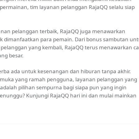
ermainan, tim layanan pelanggan RajaQQ selalu siap
yanan pelanggan terbaik, RajaQQ juga menawarkan
k dimanfaatkan para pemain. Dari bonus sambutan un
k pelanggan yang kembali, RajaQQ terus menawarkan ca
ng besar.
erba ada untuk kesenangan dan hiburan tanpa akhir.
rmuka yang ramah pengguna, layanan pelanggan yang
adalah pilihan sempurna bagi siapa pun yang ingin
enunggu? Kunjungi RajaQQ hari ini dan mulai mainkan