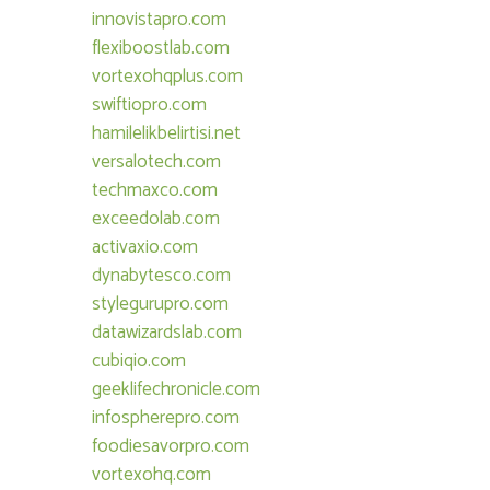
innovistapro.com
flexiboostlab.com
vortexohqplus.com
swiftiopro.com
hamilelikbelirtisi.net
versalotech.com
techmaxco.com
exceedolab.com
activaxio.com
dynabytesco.com
stylegurupro.com
datawizardslab.com
cubiqio.com
geeklifechronicle.com
infospherepro.com
foodiesavorpro.com
vortexohq.com