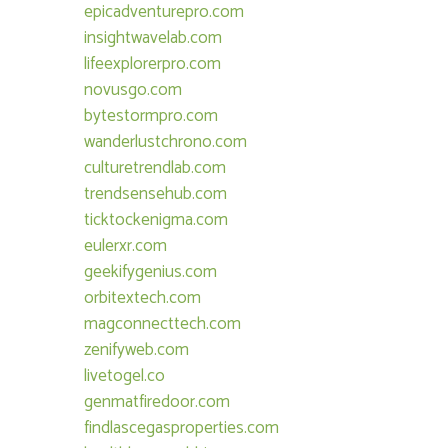
epicadventurepro.com
insightwavelab.com
lifeexplorerpro.com
novusgo.com
bytestormpro.com
wanderlustchrono.com
culturetrendlab.com
trendsensehub.com
ticktockenigma.com
eulerxr.com
geekifygenius.com
orbitextech.com
magconnecttech.com
zenifyweb.com
livetogel.co
genmatfiredoor.com
findlascegasproperties.com