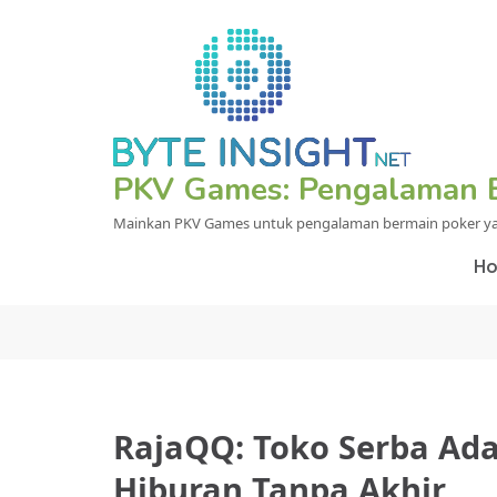
Skip
to
content
(Press
Enter)
PKV Games: Pengalaman B
Mainkan PKV Games untuk pengalaman bermain poker yang
H
RajaQQ: Toko Serba Ad
Hiburan Tanpa Akhir