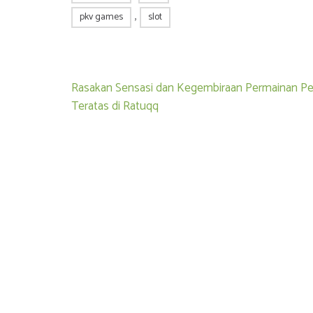
,
pkv games
slot
Post
Rasakan Sensasi dan Kegembiraan Permainan Pe
navigation
Teratas di Ratuqq