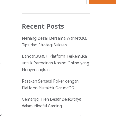
Recent Posts
Menang Besar Bersama WarnetQQ:
Tips dan Strategi Sukses
BandarQQ365: Platform Terkemuka
,
untuk Permainan Kasino Online yang
n
Menyenangkan
Rasakan Sensasi Poker dengan
Platform Mutakhir GarudaQQ
Gemarqq: Tren Besar Berikutnya
dalam Mindful Gaming
.
k