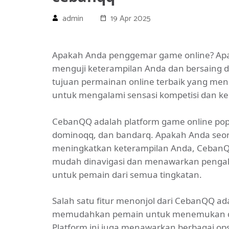
admin
19 Apr 2025
Apakah Anda penggemar game online? Apa
menguji keterampilan Anda dan bersaing de
tujuan permainan online terbaik yang me
untuk mengalami sensasi kompetisi dan 
CebanQQ adalah platform game online pop
dominoqq, dan bandarq. Apakah Anda seor
meningkatkan keterampilan Anda, CebanQQ
mudah dinavigasi dan menawarkan pengal
untuk pemain dari semua tingkatan.
Salah satu fitur menonjol dari CebanQQ 
memudahkan pemain untuk menemukan d
Platform ini juga menawarkan berbagai o