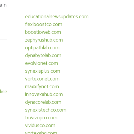
ain
educationalnewsupdates.com
flexiboostco.com
boostioweb.com
zephyrushub.com
optipathlab.com
dynabytelab.com
evolvionet.com
synexisplus.com
vortexonet.com
maxxifynet.com
line
innovexahub.com
dynacorelab.com
synexistechco.com
truvivopro.com
vividusco.com
vortexahq.com