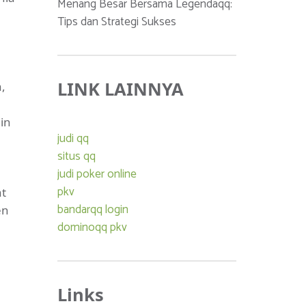
Menang Besar Bersama Legendaqq:
Tips dan Strategi Sukses
LINK LAINNYA
,
in
judi qq
situs qq
judi poker online
pkv
t
bandarqq login
en
dominoqq pkv
Links