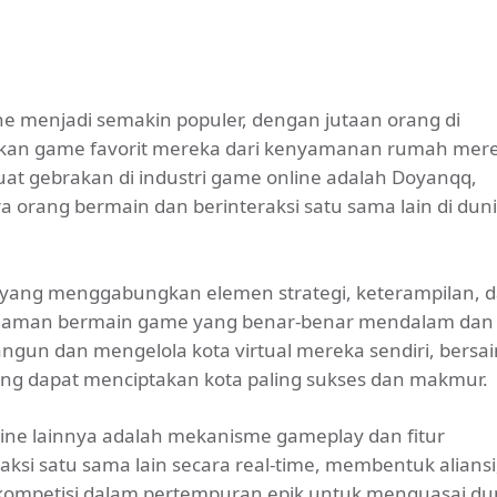
ne menjadi semakin populer, dengan jutaan orang di
kan game favorit mereka dari kenyamanan rumah mer
at gebrakan di industri game online adalah Doyanqq,
 orang bermain dan berinteraksi satu sama lain di dun
yang menggabungkan elemen strategi, keterampilan, 
laman bermain game yang benar-benar mendalam dan
un dan mengelola kota virtual mereka sendiri, bersa
ang dapat menciptakan kota paling sukses dan makmur.
ne lainnya adalah mekanisme gameplay dan fitur
aksi satu sama lain secara real-time, membentuk aliansi
mpetisi dalam pertempuran epik untuk menguasai du