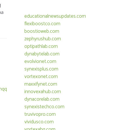
q
pa
educationalnewsupdates.com
flexiboostco.com
boostioweb.com
zephyrushub.com
optipathlab.com
dynabytelab.com
evolvionet.com
synexisplus.com
vortexonet.com
maxxifynet.com
anqq
innovexahub.com
dynacorelab.com
synexistechco.com
truvivopro.com
vividusco.com
vortexahq.com