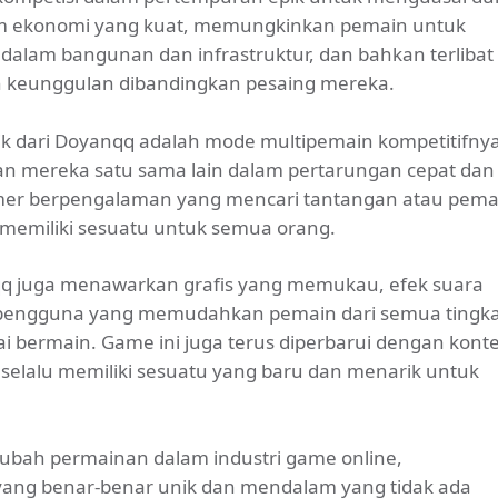
istem ekonomi yang kuat, memungkinkan pemain untuk
dalam bangunan dan infrastruktur, dan bahkan terlibat
n keunggulan dibandingkan pesaing mereka.
 dari Doyanqq adalah mode multipemain kompetitifnya
an mereka satu sama lain dalam pertarungan cepat dan
mer berpengalaman yang mencari tantangan atau pema
memiliki sesuatu untuk semua orang.
qq juga menawarkan grafis yang memukau, efek suara
 pengguna yang memudahkan pemain dari semua tingka
i bermain. Game ini juga terus diperbarui dengan kont
selalu memiliki sesuatu yang baru dan menarik untuk
ubah permainan dalam industri game online,
ng benar-benar unik dan mendalam yang tidak ada