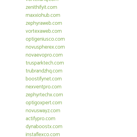
zenithifyit.com
maxxiohub.com
zephyraweb.com
vortexaweb.com
optigeniusco.com
novuspherex.com
novaevopro.com
trusparktech.com
trubrandzhq.com
boostifynet.com
nexventpro.com
zephyrtechx.com
optigoxpert.com
novuswayz.com
actifypro.com
dynaboostx.com
instaflexco.com