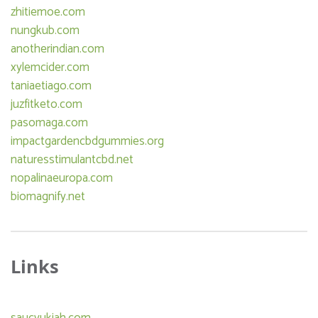
zhitiemoe.com
nungkub.com
anotherindian.com
xylemcider.com
taniaetiago.com
juzfitketo.com
pasomaga.com
impactgardencbdgummies.org
naturesstimulantcbd.net
nopalinaeuropa.com
biomagnify.net
Links
saucyukiah.com