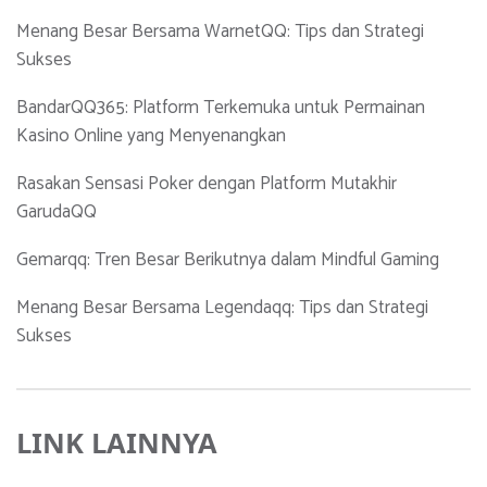
Menang Besar Bersama WarnetQQ: Tips dan Strategi
Sukses
BandarQQ365: Platform Terkemuka untuk Permainan
Kasino Online yang Menyenangkan
Rasakan Sensasi Poker dengan Platform Mutakhir
GarudaQQ
Gemarqq: Tren Besar Berikutnya dalam Mindful Gaming
Menang Besar Bersama Legendaqq: Tips dan Strategi
Sukses
LINK LAINNYA