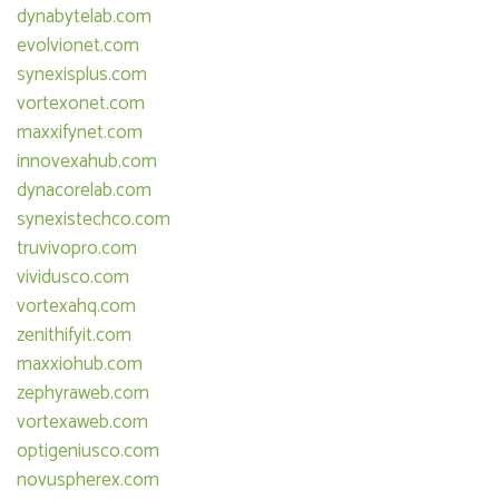
dynabytelab.com
evolvionet.com
synexisplus.com
vortexonet.com
maxxifynet.com
innovexahub.com
dynacorelab.com
synexistechco.com
truvivopro.com
vividusco.com
vortexahq.com
zenithifyit.com
maxxiohub.com
zephyraweb.com
vortexaweb.com
optigeniusco.com
novuspherex.com