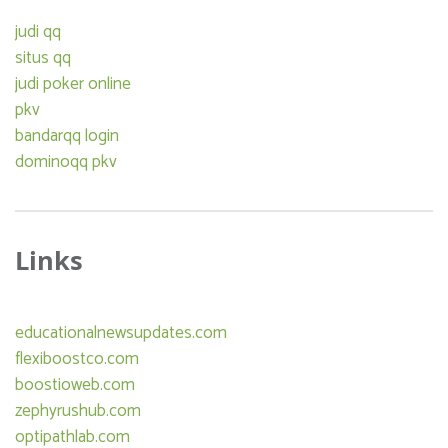
judi qq
situs qq
judi poker online
pkv
bandarqq login
dominoqq pkv
Links
educationalnewsupdates.com
flexiboostco.com
boostioweb.com
zephyrushub.com
optipathlab.com