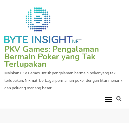
Skip
to
content
(Press
Enter)
PKV Games: Pengalaman
Bermain Poker yang Tak
Terlupakan
Mainkan PKV Games untuk pengalaman bermain poker yang tak
terlupakan. Nikmati berbagai permainan poker dengan fitur menarik
dan peluang menang besar.