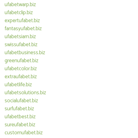
ufabetwarp.biz
ufabetclip.biz
expertufabet.biz
fantasyufabet.biz
ufabetsiam.biz
swissufabet.biz
ufabetbusiness.biz
greenufabet.biz
ufabetcolor.biz
extraufabet.biz
ufabetlife.biz
ufabetsolutions.biz
socialufabet.biz
surfufabet.biz
ufabetbest.biz
sureufabet.biz
customufabet.biz