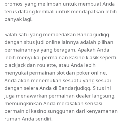
promosi yang melimpah untuk membuat Anda
terus datang kembali untuk mendapatkan lebih
banyak lagi.
Salah satu yang membedakan Bandarjudiqq
dengan situs judi online lainnya adalah pilihan
permainannya yang beragam. Apakah Anda
lebih menyukai permainan kasino klasik seperti
blackjack dan roulette, atau Anda lebih
menyukai permainan slot dan poker online,
Anda akan menemukan sesuatu yang sesuai
dengan selera Anda di Bandarjudiqq. Situs ini
juga menawarkan permainan dealer langsung,
memungkinkan Anda merasakan sensasi
bermain di kasino sungguhan dari kenyamanan
rumah Anda sendiri.