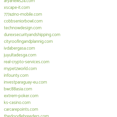
aryanews24.com
xscape-it.com
777azino-mobile.com
cobbseniorbowl.com
technowdesign.com
durexsecurityandshipping.com
cityroofingandplannig.com
ivdabergasa.com
juyultadesga.com
real-crypto-services.com
mypetzworld.com
infounty.com
investparaguay-eu.com
bwc88asia.com
extrem-poker.com
ks-casino.com
carcarepoints.com
thedoodlebreeders.com