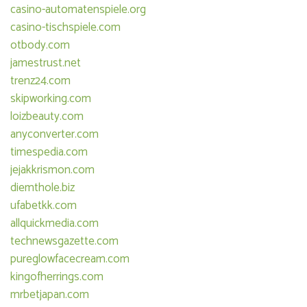
casino-automatenspiele.org
casino-tischspiele.com
otbody.com
jamestrust.net
trenz24.com
skipworking.com
loizbeauty.com
anyconverter.com
timespedia.com
jejakkrismon.com
diemthole.biz
ufabetkk.com
allquickmedia.com
technewsgazette.com
pureglowfacecream.com
kingofherrings.com
mrbetjapan.com