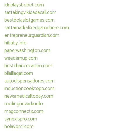
idnplaysbobet.com
sattakingvikidadacall.com
bestbolaslotgames.com
sattamatkafixedgamehere.com
entrepreneurguardian.com
hibaby.info
paperwashington.com
weedemup.com
bestchancecasino.com
bilalliaqat.com
autodispensadores.com
inductioncooktopp.com
newsmedicaltoday.com
roofingnevada.info
magconnectx.com
synexispro.com
holayomi.com