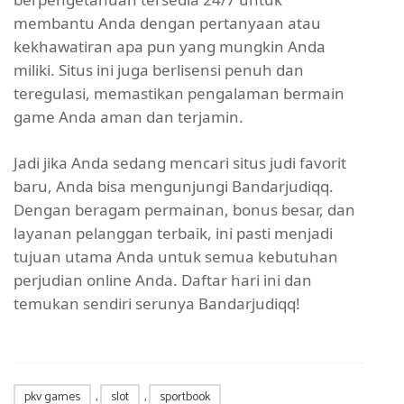
membantu Anda dengan pertanyaan atau
kekhawatiran apa pun yang mungkin Anda
miliki. Situs ini juga berlisensi penuh dan
teregulasi, memastikan pengalaman bermain
game Anda aman dan terjamin.
Jadi jika Anda sedang mencari situs judi favorit
baru, Anda bisa mengunjungi Bandarjudiqq.
Dengan beragam permainan, bonus besar, dan
layanan pelanggan terbaik, ini pasti menjadi
tujuan utama Anda untuk semua kebutuhan
perjudian online Anda. Daftar hari ini dan
temukan sendiri serunya Bandarjudiqq!
pkv games
,
slot
,
sportbook