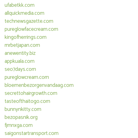
ufabetkk.com
allquickmedia.com
technewsgazette.com
pureglowfacecream.com
kingofherrings.com
mrbetjapan.com
anewentity.biz
appkuala.com
seo7days.com
pureglowcream.com
bloemenbezorgenvandaag.com
secrettohairgrowth.com
tasteofthaitogo.com
bunnynkitty.com
bezopasnik.org
fjmnxga.com
saigonstartransport.com