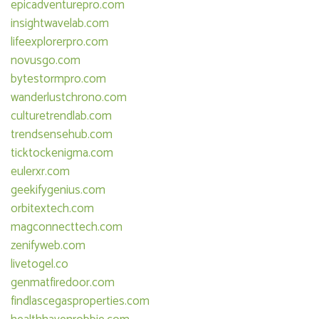
epicadventurepro.com
insightwavelab.com
lifeexplorerpro.com
novusgo.com
bytestormpro.com
wanderlustchrono.com
culturetrendlab.com
trendsensehub.com
ticktockenigma.com
eulerxr.com
geekifygenius.com
orbitextech.com
magconnecttech.com
zenifyweb.com
livetogel.co
genmatfiredoor.com
findlascegasproperties.com