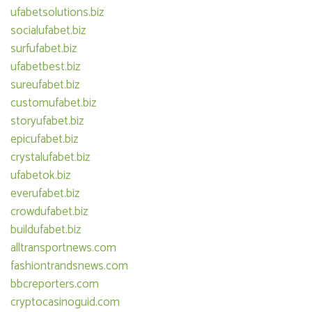
ufabetsolutions.biz
socialufabet.biz
surfufabet.biz
ufabetbest.biz
sureufabet.biz
customufabet.biz
storyufabet.biz
epicufabet.biz
crystalufabet.biz
ufabetok.biz
everufabet.biz
crowdufabet.biz
buildufabet.biz
alltransportnews.com
fashiontrandsnews.com
bbcreporters.com
cryptocasinoguid.com