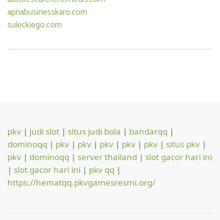
apnabusinesskaro.com
suleckiego.com
pkv
|
judi slot
|
situs judi bola
|
bandarqq
|
dominoqq
|
pkv
|
pkv
|
pkv
|
pkv
|
pkv
|
situs pkv
|
pkv
|
dominoqq
|
server thailand
|
slot gacor hari ini
|
slot gacor hari ini
|
pkv qq
|
https://hematqq.pkvgamesresmi.org/