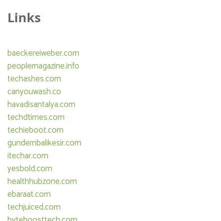
Links
baeckereiweber.com
peoplemagazine.info
techashes.com
canyouwash.co
havadisantalya.com
techdtimes.com
techieboot.com
gundembalikesir.com
itechar.com
yesbold.com
healthhubzone.com
ebaraat.com
techjuiced.com
byteboosttech.com