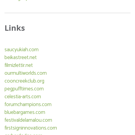
Links
saucyukiah.com
beikastreet.net
filmizlettir.net
ourmultiworlds.com
cooncreekclub.org
pegpufftimes.com
celestia-arts.com
forumchampions.com
bluebargames.com
festivaldelamalou.com
firstsigninnovations.com