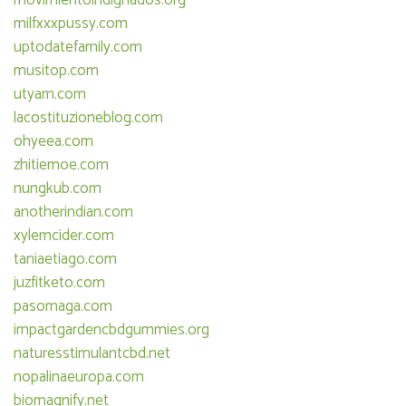
movimientoindignados.org
milfxxxpussy.com
uptodatefamily.com
musitop.com
utyam.com
lacostituzioneblog.com
ohyeea.com
zhitiemoe.com
nungkub.com
anotherindian.com
xylemcider.com
taniaetiago.com
juzfitketo.com
pasomaga.com
impactgardencbdgummies.org
naturesstimulantcbd.net
nopalinaeuropa.com
biomagnify.net