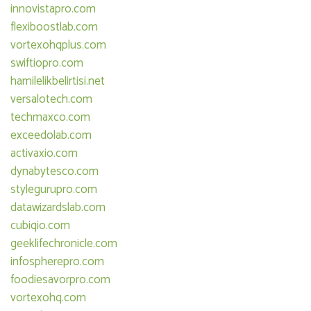
innovistapro.com
flexiboostlab.com
vortexohqplus.com
swiftiopro.com
hamilelikbelirtisi.net
versalotech.com
techmaxco.com
exceedolab.com
activaxio.com
dynabytesco.com
stylegurupro.com
datawizardslab.com
cubiqio.com
geeklifechronicle.com
infospherepro.com
foodiesavorpro.com
vortexohq.com