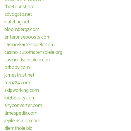
the-tourist.org
advogato.net
isafebag.net
bloombergz.com
enterpriseboosts.com
casino-kartenspiele.com
casino-automatenspiele.org
casino-tischspiele.com
otbody.com
jamestrust.net
trenz24.com
skipworking.com
loizbeauty.com
anyconverter.com
timespedia.com
jejakkrismon.com
diemthole.biz